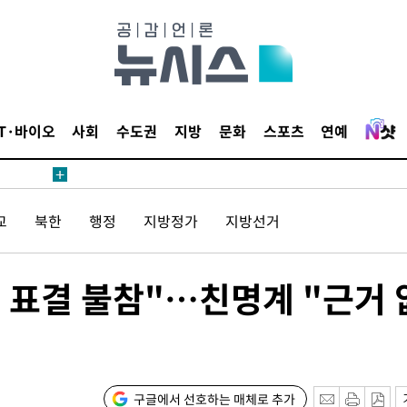
 계속[다음
삼겠다"
IT·바이오
사회
수도권
지방
문화
스포츠
연예
안겨드려 죄
교
북한
행정
지방정가
지방선거
 계속[다음
삼겠다"
안겨드려 죄
 표결 불참"…친명계 "근거 
구글에서 선호하는 매체로 추가