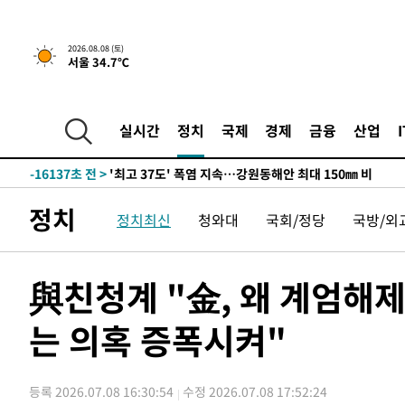
2026.08.08 (토)
서울 34.7℃
-9283초 전 >
[속보]뉴욕증시 상승 마감…S&P 0.6% 나스닥 1.3%↑
-31981초 전 >
극한폭염 한풀 꺾이지만…'낮 최고 35도' 무더위, 열대야
주 날씨]
-28999초 전 >
축구협회 "압수수색·성접대 논란 사과…쇄신의 기회로 
실시간
정치
국제
경제
금융
산업
-27516초 전 >
[속보]'압수수색·성접대 논란' 축구협회 "실망과 걱정 
송"
-16137초 전 >
'최고 37도' 폭염 지속…강원동해안 최대 150㎜ 비
-9263초 전 >
[속보]뉴욕증시 상승 마감…S&P 0.6% 나스닥 1.3%↑
정치
정치최신
청와대
국회/정당
국방/외
-32001초 전 >
극한폭염 한풀 꺾이지만…'낮 최고 35도' 무더위, 열대야
주 날씨]
-29019초 전 >
축구협회 "압수수색·성접대 논란 사과…쇄신의 기회로 
-27536초 전 >
[속보]'압수수색·성접대 논란' 축구협회 "실망과 걱정 
與친청계 "金, 왜 계엄해제
송"
-16157초 전 >
'최고 37도' 폭염 지속…강원동해안 최대 150㎜ 비
는 의혹 증폭시켜"
-9283초 전 >
[속보]뉴욕증시 상승 마감…S&P 0.6% 나스닥 1.3%↑
등록 2026.07.08 16:30:54
수정 2026.07.08 17:52:24