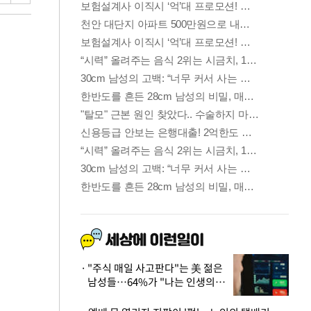
"주식 매일 사고판다"는 美 젊은
남성들…64%가 "나는 인생의
패배자“