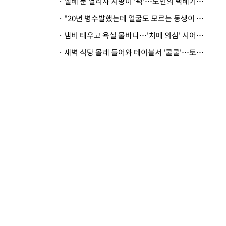
· 엘베 문 열리자 지팡이 '퍽'…노인의 택배기사 폭행 이유
· "20년 병수발했는데 얼굴도 모르는 동생이 유산 절반을"…배다른 형제 상속권 있을까
· 냄비 태우고 욕실 물바다…'치매 의심' 시어머니 검사 권유했다가 '날벼락'
· 새벽 식당 몰래 들어와 테이블서 '쿨쿨'…토사물 남기고 사라진 남성