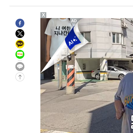
-4621초 전 >
여수 오동도 해상서 모터보트 전복…1명 사망·1명 실종
-848초 전 >
극한폭염 한풀 꺾이지만…'낮 최고 35도' 무더위, 열대야 
X
날씨]
35분 전 >
축구협회 "압수수색·성접대 논란 사과…쇄신의 기회로 삼겠다
1시간 전 >
[속보]'압수수색·성접대 논란' 축구협회 "실망과 걱정 안겨드
4시간 전 >
'최고 37도' 폭염 지속…강원동해안 최대 150㎜ 비
6시간 전 >
[속보]뉴욕증시 상승 마감…S&P 0.6% 나스닥 1.3%↑
-29450초 전 >
[속보]與최고위원 제주·인천 순회경선…박선원·최민희
한민수·김용 순
-29403초 전 >
[속보]김민석, 與 전대 당원투표 누적 득표율 45.42%로 
청래 44.56%
-28685초 전 >
[속보]與 대표 경선 제주·인천 당원투표…金 47.75%·
42.08%·宋 10.17%
-28219초 전 >
이강인 "아틀레티코 이적 기뻐…등번호 7번 의미보단 팀 
것"
-28154초 전 >
[속보]與 당대표 경선, 제주·인천 권리당원 투표 김민석 
-21928초 전 >
낮 최고 35도 '무더위'…동해안 시간당 30㎜ '강한 비'[
-21198초 전 >
[속보]이강인 "감독님이 원하는 마음 느꼈고, 많은 트로피
틀레티코 이적"
-20980초 전 >
수도권 40도 육박 '펄펄'…동해안 일부 지역엔 호의주의
-19949초 전 >
온열질환 사망자 3명 늘어…누적 환자 3000명 돌파
-13894초 전 >
강릉에 시간당 81.4㎜ 물폭탄…도로 잠기고 담벼락 붕괴