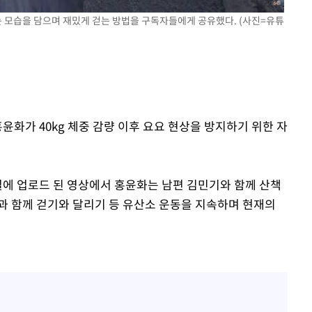
오세훈 "용산공원 아파트, 
1
무현·문재인 철학 뒤집는 
는 모습을 담으며 재밌게 걷는 방법을 구독자들에게 공유했다. (사진=유튜
'덜 똘똘한 한 채' 시대 
2
에 쏠리는 관심[세제 개편,
"손 떨림 포착"…카라 한
3
계속[다음주
팬들 '걱정'
"
윤화가 40kg 체중 감량 이후 요요 현상을 방지하기 위한 자
'리센느 논란' 김선태, 
4
려 죄송"
장 "다시 돌아올 생각?"
'마라톤 심의' 앞둔 국고
5
널에 업로드 된 영상에서 홍윤화는 남편 김민기와 함께 산책
과징금 갈림길
과 함께 걷기와 달리기 등 유산소 운동을 지속하며 현재의
외신 주목한 '축구협회 성접
6
한일월드컵까지 소환
"한국판 팔란티어 꿈꾼다
7
AI 사업에 진심인 이유