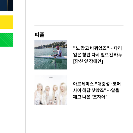
피플
"노 잡고 바뀌었죠"…다리
잃은 청년 다시 일으킨 카누
[당신 옆 장애인]
아르테미스 "대중성·코어
사이 해답 찾았죠"…알을
깨고 나온 '초자아'