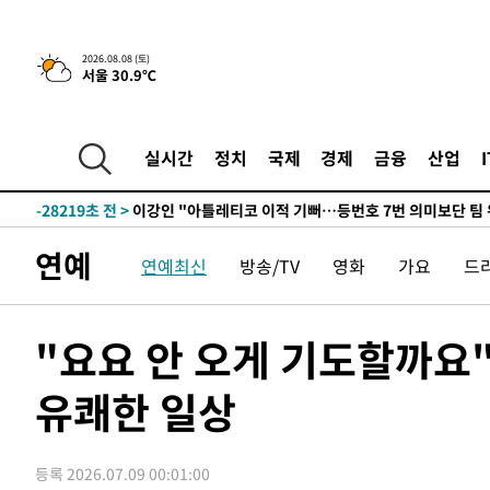
2026.08.08 (토)
서울 30.9℃
6시간 전 >
[속보]뉴욕증시 상승 마감…S&P 0.6% 나스닥 1.3%↑
-29450초 전 >
[속보]與최고위원 제주·인천 순회경선…박선원·최민희
한민수·김용 순
-29403초 전 >
[속보]김민석, 與 전대 당원투표 누적 득표율 45.42%로 
실시간
정치
국제
경제
금융
산업
청래 44.56%
-28685초 전 >
[속보]與 대표 경선 제주·인천 당원투표…金 47.75%·
42.08%·宋 10.17%
-28219초 전 >
이강인 "아틀레티코 이적 기뻐…등번호 7번 의미보단 팀 
것"
-28154초 전 >
[속보]與 당대표 경선, 제주·인천 권리당원 투표 김민석 
연예
연예최신
방송/TV
영화
가요
드
-21928초 전 >
낮 최고 35도 '무더위'…동해안 시간당 30㎜ '강한 비'[
-21198초 전 >
[속보]이강인 "감독님이 원하는 마음 느꼈고, 많은 트로피
틀레티코 이적"
-20980초 전 >
수도권 40도 육박 '펄펄'…동해안 일부 지역엔 호의주의
"요요 안 오게 기도할까요
-19949초 전 >
온열질환 사망자 3명 늘어…누적 환자 3000명 돌파
유쾌한 일상
-13894초 전 >
강릉에 시간당 81.4㎜ 물폭탄…도로 잠기고 담벼락 붕괴
-10001초 전 >
백운산서 80년근 천종산삼 9뿌리 발견…감정가 1.3억원
-7711초 전 >
선재도서 해루질 나섰다 실종 60대, 닷새 만에 숨진 채 발견
등록 2026.07.09 00:01:00
-5245초 전 >
남자 농구, 나고야 아시안게임서 '홈팀' 일본과 한일전