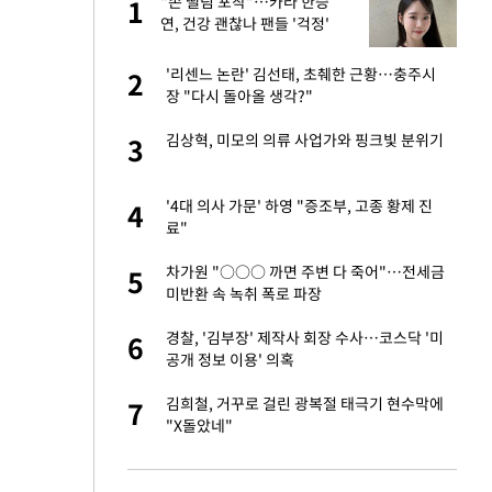
노
"손 떨림 포착"…카라 한승
1
1
것"
연, 건강 괜찮나 팬들 '걱정'
오나…20억대 아파트
'리센느 논란' 김선태, 초췌한 근황…충주시
2
2
 그 이후②]
장 "다시 돌아올 생각?"
승연, 건강 괜찮나
김상혁, 미모의 의류 사업가와 핑크빛 분위기
3
3
초췌한 근황…충주시
'4대 의사 가문' 하영 "증조부, 고종 황제 진
4
4
료"
채 담합…최소 8조
차가원 "○○○ 까면 주변 다 죽어"…전세금
5
5
미반환 속 녹취 폭로 파장
대 의혹'…2002
경찰, '김부장' 제작사 회장 수사…코스닥 '미
6
6
공개 정보 이용' 의혹
"…네이버가 국방
김희철, 거꾸로 걸린 광복절 태극기 현수막에
7
7
"X돌았네"