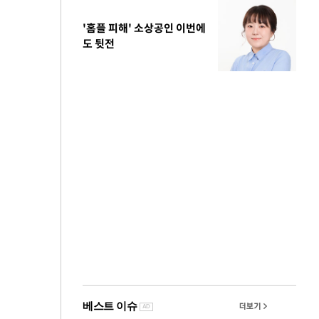
'홈플 피해' 소상공인 이번에
도 뒷전