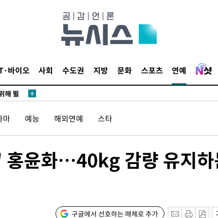
·서미화·
1위… 정
IT·바이오
사회
수도권
지방
문화
스포츠
연예
鄭
위해 뛸
승리
라마
예능
해외연예
스타
내일날씨]
 원해 아
보
" 홍윤화…40kg 감량 유지하
구글에서 선호하는 매체로 추가