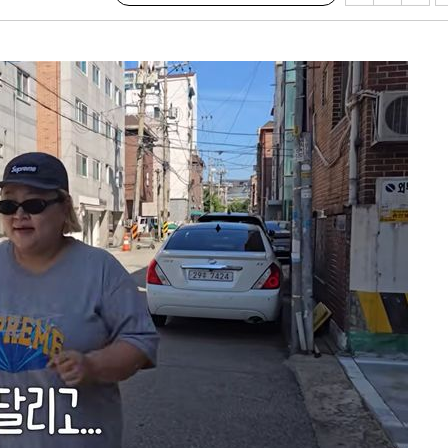
계속[다음주
"
려 죄송"
·서미화·
1위… 정
鄭
위해 뛸
승리
내일날씨]
 원해 아
보