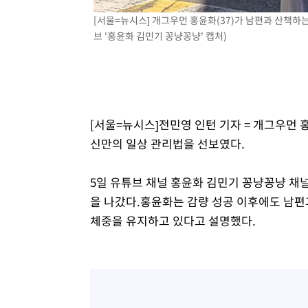
-10001초 전 >
백운산서 80년근 천종산삼 9뿌리 발견…감정가 1.3억원
[서울=뉴시스] 개그우먼 홍윤화(37)가 남편과 산책하
-7711초 전 >
선재도서 해루질 나섰다 실종 60대, 닷새 만에 숨진 채 발견
브 '홍윤화 김민기 꽁냥꽁냥' 캡처)
-5245초 전 >
남자 농구, 나고야 아시안게임서 '홈팀' 일본과 한일전
-4621초 전 >
여수 오동도 해상서 모터보트 전복…1명 사망·1명 실종
-848초 전 >
극한폭염 한풀 꺾이지만…'낮 최고 35도' 무더위, 열대야 
날씨]
35분 전 >
축구협회 "압수수색·성접대 논란 사과…쇄신의 기회로 삼겠다
[서울=뉴시스]전민영 인턴 기자 = 개그우먼 홍
1시간 전 >
[속보]'압수수색·성접대 논란' 축구협회 "실망과 걱정 안겨드
신만의 일상 관리법을 선보였다.
4시간 전 >
'최고 37도' 폭염 지속…강원동해안 최대 150㎜ 비
6시간 전 >
[속보]뉴욕증시 상승 마감…S&P 0.6% 나스닥 1.3%↑
5일 유튜브 채널 홍윤화 김민기 꽁냥꽁냥 채
을 나갔다.홍윤화는 감량 성공 이후에도 남편
체중을 유지하고 있다고 설명했다.