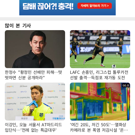
많이 본 기사
한정수 "황정민 선배만 피해…떳
LAFC 손흥민, 리그스컵 톨루카전
떳하면 신분 공개하라"
선발 출격…득점포 재가동 도전
이강인, 오늘 서울서 AT마드리드
'여긴 20도, 저긴 50도'…열화상
입단식…'전례 없는 특급대우'
카메라로 본 폭염 저감시설 '온도