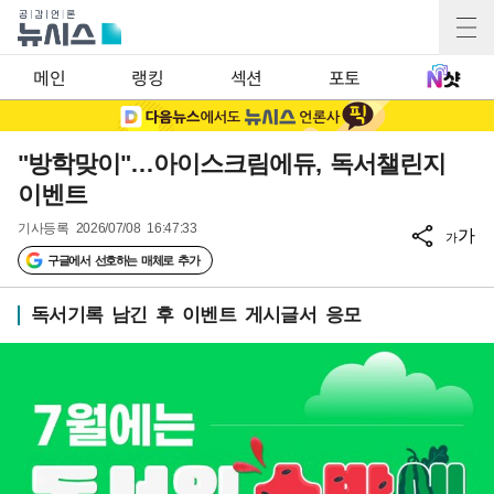
메인
랭킹
섹션
포토
"방학맞이"…아이스크림에듀, 독서챌린지
이벤트
기사등록
2026/07/08 16:47:33
가
가
구글에서 선호하는 매체로 추가
독서기록 남긴 후 이벤트 게시글서 응모