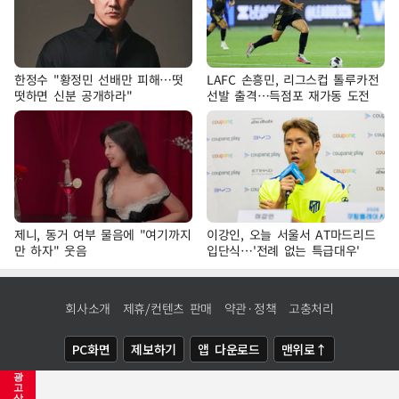
한정수 "황정민 선배만 피해…떳
LAFC 손흥민, 리그스컵 톨루카전
떳하면 신분 공개하라"
선발 출격…득점포 재가동 도전
제니, 동거 여부 물음에 "여기까지
이강인, 오늘 서울서 AT마드리드
만 하자" 웃음
입단식…'전례 없는 특급대우'
회사소개
제휴/컨텐츠 판매
약관·정책
고충처리
PC화면
제보하기
앱 다운로드
맨위로↑
광
COPYRIGHTⓒ
NEWSIS
ALL RIGHTS RESERVED.
고
삭