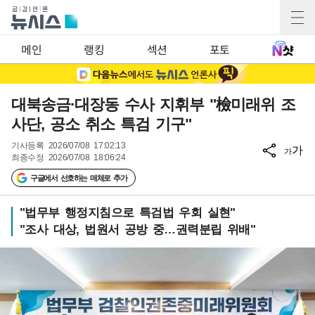
메인
랭킹
섹션
포토
대북송금·대장동 수사 지휘부 "檢미래위 조
사단, 공소 취소 특검 기구"
기사등록
2026/07/08 17:02:13
가
가
최종수정
2026/07/08 18:06:24
구글에서 선호하는 매체로 추가
"법무부 행정지침으로 특검법 우회 실현"
"조사 대상, 법원서 공방 중…권력분립 위배"