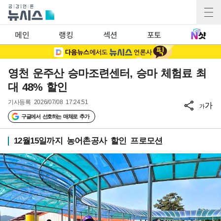
메인
랭킹
섹션
포토
영천 운주산 승마조련센터, 승마 체험료 최
대 48% 할인
기사등록
2026/07/08 17:24:51
가
가
구글에서 선호하는 매체로 추가
12월15일까지 농어촌공사 할인 프로모션