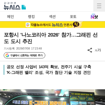
메인
랭킹
섹션
포토
포항시 '나노코리아 2026’ 참가…그래핀 선
도 도시 추진
기사등록
2026/07/08 17:23:48
가
가
구글에서 선호하는 매체로 추가
공모 선정 사업비 143억 확보, 전주기 시설 구축
'K-그래핀 밸리' 조성, 국가 첨단 기술 지정 견인