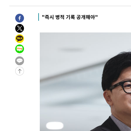
4시간 전 >
[속보] 노원서 40.1도 관측…서울, 2018년 이후 첫 40도
5시간 전 >
[속보]종합특검, '계엄 수용공간 확보' 신용해 前교정본부장 
"즉시 병적 기록 공개해야"
5시간 전 >
외신들도 주목한 韓축구 파문…"국민적 공분에 수사 재개"
5시간 전 >
11시간 압수수색에 성접대 파문까지…'쑥대밭' 된 축구협회
5시간 전 >
[속보]규제합리화위원회 부위원장에 김태유 서울대 공대 교
후임
-9490초 전 >
이강인, 폭염 속 AT마드리드 첫 훈련…80명 식사 대접까지
-6629초 전 >
미 사업체 일자리, 7월에 2.3만개 순감하고 그 전 2개월 10
향수정 (2보)
-6077초 전 >
[속보] 미 사업체, 일자리 7월에 2.3만 개 줄어…실업률은 
↓
-1940초 전 >
[속보]이 대통령 "부동산 공급 기존 사고방식 매달리지 말
실천"
-1025초 전 >
이란, "오만과 '중앙 단일 루트' 합의…북쪽 인바운드·남
드는 임시"
2시간 전 >
"낮 기온 소폭 하락"…수도권 폭염중대경보, 폭염경보로 하
2시간 전 >
[속보]이 대통령, '호우피해' 안동·의성 관할 4개 면 특별재
2시간 전 >
[단독]중수청 지원 검사들, 정원 초과 시 낮은 계급 임용…희망
수도
2시간 전 >
낮 최고 37도 찜통더위…곳곳 소나기·강원 많은 비[내일날씨
3시간 전 >
SK하이닉스, 용인·청주 팹에 54조 투자…"AI 메모리 수요 
3시간 전 >
여자배구 이재영·이다영 자매, 아제르바이잔 투란VC 입단