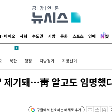
수…이병태
(종합)
.3만개 하
4.1%로
고 과감히
IT·바이오
사회
수도권
지방
문화
스포츠
연예
쪽 아웃바운
향
난지역 선포
교
북한
행정
지방정가
지방선거
지 못 갈
]
선제 대응"
혹' 제기돼…靑 알고도 임명했
쳐
구글에서 선호하는 매체로 추가