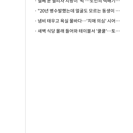
· 엘베 문 열리자 지팡이 '퍽'…노인의 택배기사 폭행 이유
· "20년 병수발했는데 얼굴도 모르는 동생이 유산 절반을"…배다른 형제 상속권 있을까
· 냄비 태우고 욕실 물바다…'치매 의심' 시어머니 검사 권유했다가 '날벼락'
· 새벽 식당 몰래 들어와 테이블서 '쿨쿨'…토사물 남기고 사라진 남성