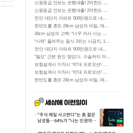
"주식 매일 사고판다"는 美 젊은
남성들…64%가 "나는 인생의
패배자“