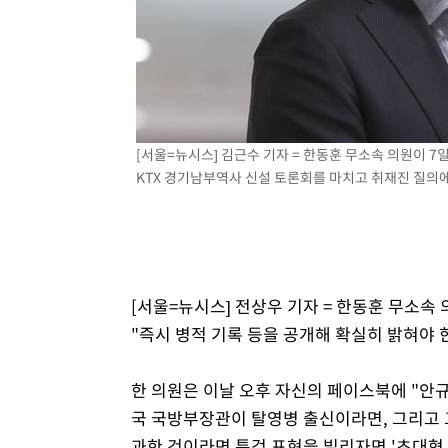
4시간 전 >
외국인 심판 성 접대 7경기 들여다보니…한국 축구 '5승 2무'
4시간 전 >
[속보]코스닥, 2.86포인트(0.36%) 내린 798.81마감
4시간 전 >
[속보]코스피, 6200선 약보합…0.60% 내린 6258.77에 마
4시간 전 >
[속보]원·달러 환율, 7.7원 내린 1416.1원 마감
4시간 전 >
[속보] 노원서 40.1도 관측…서울, 2018년 이후 첫 40도
[서울=뉴시스] 김근수 기자 = 한동훈 무소속 의원이 
5시간 전 >
[속보]종합특검, '계엄 수용공간 확보' 신용해 前교정본부장 
KTX 경기남부역사 신설 토론회를 마치고 취재진 질의에 답
5시간 전 >
외신들도 주목한 韓축구 파문…"국민적 공분에 수사 재개"
5시간 전 >
11시간 압수수색에 성접대 파문까지…'쑥대밭' 된 축구협회
5시간 전 >
[속보]규제합리화위원회 부위원장에 김태유 서울대 공대 교
후임
[서울=뉴시스] 전상우 기자 = 한동훈 무소속
"즉시 병적 기록 등을 공개해 확실히 밝혀야 
한 의원은 이날 오후 자신의 페이스북에 "안규
국 국방부장관이 탈영병 출신이라면, 그리고 
과한 것이라면 특검 표현을 빌리자면 '초대형