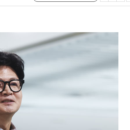
기소
수…이병태
(종합)
.3만개 하
4.1%로
고 과감히
쪽 아웃바운
향
난지역 선포
지 못 갈
]
선제 대응"