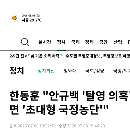
5시간 전 >
[속보]규제합리화위원회 부위원장에 김태유 서울대 공대 교
후임
-9490초 전 >
이강인, 폭염 속 AT마드리드 첫 훈련…80명 식사 대접까지
2026.08.08 (토)
서울 29.7℃
-6629초 전 >
미 사업체 일자리, 7월에 2.3만개 순감하고 그 전 2개월 10
향수정 (2보)
-6077초 전 >
[속보] 미 사업체, 일자리 7월에 2.3만 개 줄어…실업률은 
↓
-1940초 전 >
[속보]이 대통령 "부동산 공급 기존 사고방식 매달리지 말
실시간
정치
국제
경제
금융
산업
실천"
-1025초 전 >
이란, "오만과 '중앙 단일 루트' 합의…북쪽 인바운드·남
드는 임시"
2시간 전 >
"낮 기온 소폭 하락"…수도권 폭염중대경보, 폭염경보로 하
2시간 전 >
[속보]이 대통령, '호우피해' 안동·의성 관할 4개 면 특별재
정치
정치최신
청와대
국회/정당
국방/외
2시간 전 >
[단독]중수청 지원 검사들, 정원 초과 시 낮은 계급 임용…희망
수도
2시간 전 >
낮 최고 37도 찜통더위…곳곳 소나기·강원 많은 비[내일날씨
3시간 전 >
SK하이닉스, 용인·청주 팹에 54조 투자…"AI 메모리 수요 
한동훈 "안규백 '탈영 의
3시간 전 >
여자배구 이재영·이다영 자매, 아제르바이잔 투란VC 입단
면 '초대형 국정농단'"
4시간 전 >
외국인 심판 성 접대 7경기 들여다보니…한국 축구 '5승 2무'
4시간 전 >
[속보]코스닥, 2.86포인트(0.36%) 내린 798.81마감
4시간 전 >
[속보]코스피, 6200선 약보합…0.60% 내린 6258.77에 마
등록 2026.07.08 19:32:23
수정 2026.07.08 19:40:23
4시간 전 >
[속보]원·달러 환율, 7.7원 내린 1416.1원 마감