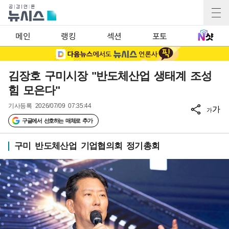
메인
랭킹
섹션
포토
김장호 구미시장 "반도체산업 생태계 조성
힘 모은다"
기사등록
2026/07/09 07:35:44
가
가
구글에서 선호하는 매체로 추가
구미 반도체산업 기업협의회 정기총회