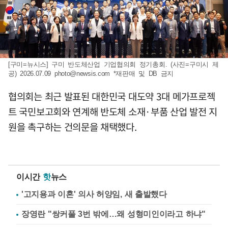
[구미=뉴시스] 구미 반도체산업 기업협의회 정기총회. (사진=구미시 제
공) 2026.07.09
photo@newsis.com
*재판매 및 DB 금지
협의회는 최근 발표된 대한민국 대도약 3대 메가프로젝
트 국민보고회와 연계해 반도체 소재·부품 산업 발전 지
원을 촉구하는 건의문을 채택했다.
이시간
핫
뉴스
'고지용과 이혼' 의사 허양임, 새 출발했다
장영란 "쌍커풀 3번 밖에…왜 성형미인이라고 하냐"