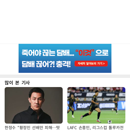
많이 본 기사
한정수 "황정민 선배만 피해…떳
LAFC 손흥민, 리그스컵 톨루카전