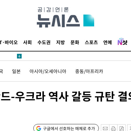
IT·바이오
사회
수도권
지방
문화
스포츠
연예
국
일본
아시아/오세아니아
중동/아프리카
드-우크라 역사 갈등 규탄 결
구글에서 선호하는 매체로 추가