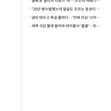
· 엘베 문 열리자 지팡이 '퍽'…노인의 택배기사 폭행 이유
· "20년 병수발했는데 얼굴도 모르는 동생이 유산 절반을"…배다른 형제 상속권 있을까
· 냄비 태우고 욕실 물바다…'치매 의심' 시어머니 검사 권유했다가 '날벼락'
· 새벽 식당 몰래 들어와 테이블서 '쿨쿨'…토사물 남기고 사라진 남성