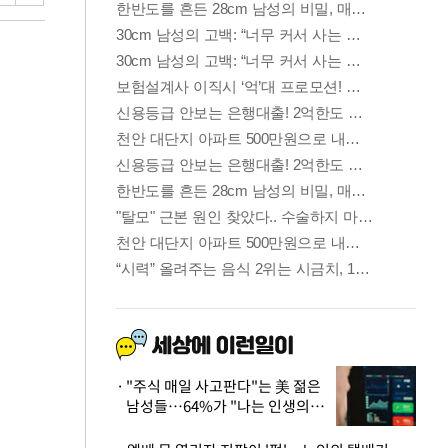
"주식 매일 사고판다"는 美 젊은
남성들…64%가 "나는 인생의
패배자“