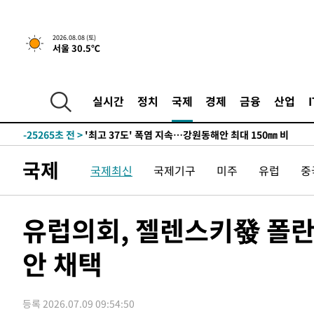
2026.08.08 (토)
서울 30.5℃
실시간
정치
국제
경제
금융
산업
-18411초 전 >
[속보]뉴욕증시 상승 마감…S&P 0.6% 나스닥 1.3%↑
-25265초 전 >
'최고 37도' 폭염 지속…강원동해안 최대 150㎜ 비
-18391초 전 >
[속보]뉴욕증시 상승 마감…S&P 0.6% 나스닥 1.3%↑
국제
-25285초 전 >
'최고 37도' 폭염 지속…강원동해안 최대 150㎜ 비
국제최신
국제기구
미주
유럽
중
-18411초 전 >
[속보]뉴욕증시 상승 마감…S&P 0.6% 나스닥 1.3%↑
유럽의회, 젤렌스키發 폴란
안 채택
등록 2026.07.09 09:54:50