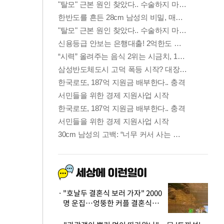
"호날두 결혼식 보러 가자" 2000
명 운집…엉뚱한 커플 결혼식에
'황당'