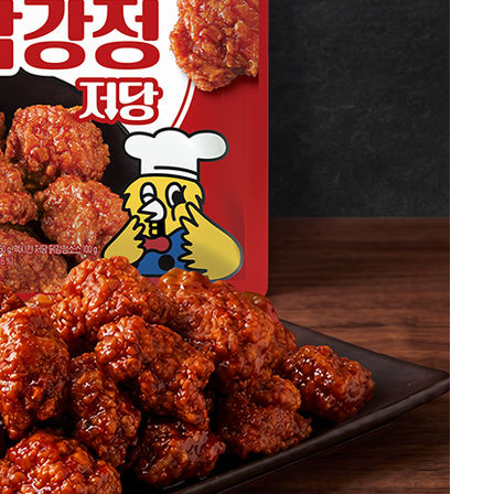
대우'
'온도차'
 밝혀
발로 부상