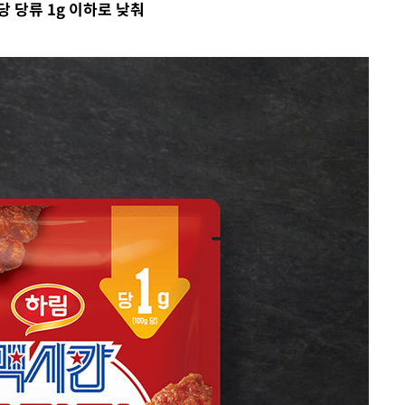
당 당류 1g 이하로 낮춰
 밝혀
발로 부상
되길"
시작'
승리…정청래
청래
청래 승리
7%·정청래
2%·김민석
0.30%
 차에 첫
'
(종합)