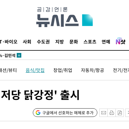
시작'
승리…정청래
청래
청래 승리
IT·바이오
사회
수도권
지방
문화
스포츠
연예
7%·정청래
2%·김민석
0.30%
패션/뷰티
음식/맛집
창업/취업
자동차/항공
전기/전
 차에 첫
'
'저당 닭강정' 출시
(종합)
대우'
구글에서 선호하는 매체로 추가
'온도차'