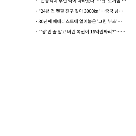
· "관광객이 뿌린 먹이 따라왔나"…日 '토끼섬' 멧돼지, 토끼까지 사냥
· "24년 전 펜팔 친구 찾아 3000㎞"…중국 남성 사연에 '뭉클'
· 30년째 에베레스트에 얼어붙은 '그린 부츠'…드디어 가족 품으로
· "'꽝'인 줄 알고 버린 복권이 16억원짜리?"…극적으로 되찾은 사연