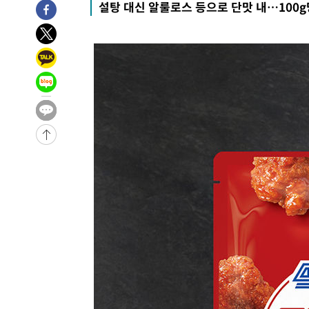
설탕 대신 알룰로스 등으로 단맛 내…100g
3시간 전 >
튀르키예 외무장관, "메카 3국 방위협정은 이란이 목표 아냐 "
4시간 전 >
이군이 불법 군시설 건설한 레바논 남부에서 레바논군 3명 폭
-32175초 전 >
네타냐후, 트럼프의 가자 평화 2차 15개조 평화안 '거부'
-28771초 전 >
이강인 ATM 입단식에 '상암벌 들썩'…"세계적인 선수 
-27767초 전 >
태풍 돌핀, 중 저장성 타이저우시 해안에 상륙 (1보)
-25113초 전 >
AT마드리드 데뷔 앞둔 이강인, 맨시티전 선발 대신 '벤치 
-23743초 전 >
[속보]與 강원·TK 당원투표 합산 김민석 48.54%로 
44.40%
-23077초 전 >
與 강원·TK 당원투표 합산 김민석 46.01%로 승리…정
44.53%
-22917초 전 >
[속보]與전대 권리당원투표…강원·경북 김민석, 대구 정
-22724초 전 >
[속보]與 당대표 경선, 경북 권리당원 투표 김민석 47.3
45.71%
-22626초 전 >
[속보]與 당대표 경선, 대구 권리당원 투표 정청래 47.8
46.35%
-22423초 전 >
[속보]與 당대표 경선, 강원 권리당원 투표 김민석 승리…5
득표
-20341초 전 >
"일본축구협회, 대한축구협회 성 접대 의혹 심판 조사"
-12983초 전 >
[속보]장은수, KLPGA 제주삼다수 역전 우승…데뷔 10년
정상
-8348초 전 >
"얼마나 더웠으면"…안동 물길공원서 헤엄친 구렁이 '소동
-8275초 전 >
손흥민, 68분 뛰고 2경기 침묵…LAFC, 톨루카에 1-0 승리