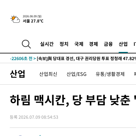
-27747초 전 >
태풍 돌핀, 중 저장성 타이저우시 해안에 상륙 (1보)
-25093초 전 >
AT마드리드 데뷔 앞둔 이강인, 맨시티전 선발 대신 '벤치 
2026.08.09 (일)
서울 27.8℃
-23723초 전 >
[속보]與 강원·TK 당원투표 합산 김민석 48.54%로 
44.40%
-23057초 전 >
與 강원·TK 당원투표 합산 김민석 46.01%로 승리…정
44.53%
-22897초 전 >
[속보]與전대 권리당원투표…강원·경북 김민석, 대구 정
실시간
정치
국제
경제
금융
산업
-22704초 전 >
[속보]與 당대표 경선, 경북 권리당원 투표 김민석 47.3
45.71%
-22606초 전 >
[속보]與 당대표 경선, 대구 권리당원 투표 정청래 47.8
46.35%
-22403초 전 >
[속보]與 당대표 경선, 강원 권리당원 투표 김민석 승리…5
산업
산업최신
산업/ESG
유통/생활경제
득표
-20321초 전 >
"일본축구협회, 대한축구협회 성 접대 의혹 심판 조사"
-12963초 전 >
[속보]장은수, KLPGA 제주삼다수 역전 우승…데뷔 10년
정상
-8328초 전 >
"얼마나 더웠으면"…안동 물길공원서 헤엄친 구렁이 '소동
하림 맥시칸, 당 부담 낮춘 
-8255초 전 >
손흥민, 68분 뛰고 2경기 침묵…LAFC, 톨루카에 1-0 승리
-7527초 전 >
'2경기 연속 침묵' 손흥민, 톨루카전 68분만 뛰고 슈팅 0개
등록 2026.07.09 08:54:53
-6279초 전 >
이강인, 오늘 서울서 AT마드리드 입단식…'전례 없는 특급
1시간 전 >
'여긴 20도, 저긴 50도'…열화상 카메라로 본 폭염 저감시설 
2시간 전 >
콜롬비아 신임 우파 대통령 취임 하루만에 차량폭탄 폭발 사건