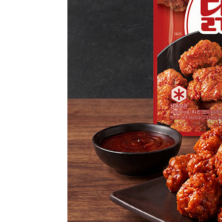
-7547초 전 >
'2경기 연속 침묵' 손흥민, 톨루카전 68분만 뛰고 슈팅 0개
-6299초 전 >
이강인, 오늘 서울서 AT마드리드 입단식…'전례 없는 특급
1시간 전 >
'여긴 20도, 저긴 50도'…열화상 카메라로 본 폭염 저감시설 
2시간 전 >
콜롬비아 신임 우파 대통령 취임 하루만에 차량폭탄 폭발 사건
3시간 전 >
튀르키예 외무장관, "메카 3국 방위협정은 이란이 목표 아냐 "
4시간 전 >
이군이 불법 군시설 건설한 레바논 남부에서 레바논군 3명 폭