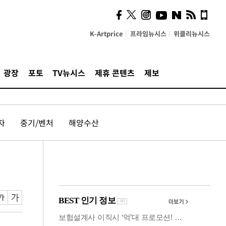
사이 해답 찾았죠"…알을
깨고 나온 '초자아'
K-Artprice
프라임뉴시스
위클리뉴시스
광장
포토
TV뉴시스
제휴 콘텐츠
제보
자
중기/벤처
해양수산