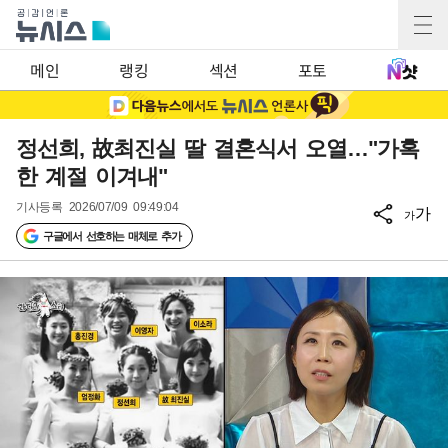
메인
랭킹
섹션
포토
정선희, 故최진실 딸 결혼식서 오열…"가혹
한 계절 이겨내"
기사등록
2026/07/09 09:49:04
가
가
구글에서 선호하는 매체로 추가