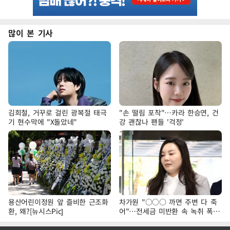
많이 본 기사
김희철, 거꾸로 걸린 광복절 태극
"손 떨림 포착"…카라 한승연, 건
기 현수막에 "X돌았네"
강 괜찮나 팬들 '걱정'
용산어린이정원 앞 즐비한 근조화
차가원 "○○○ 까면 주변 다 죽
환, 왜?[뉴시스Pic]
어"…전세금 미반환 속 녹취 폭로
파장