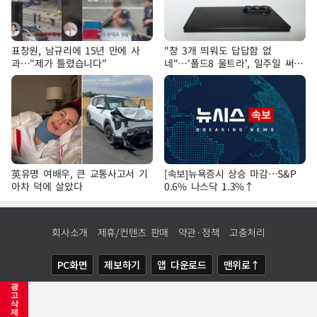
표창원, 남규리에 15년 만에 사
"창 3개 띄워도 답답함 없
과…"제가 틀렸습니다"
네"…'폴드8 울트라', 일주일 써보
니
英유명 여배우, 큰 교통사고서 기
[속보]뉴욕증시 상승 마감…S&P
아차 덕에 살았다
0.6% 나스닥 1.3%↑
회사소개
제휴/컨텐츠 판매
약관·정책
고충처리
PC화면
제보하기
앱 다운로드
맨위로↑
광
COPYRIGHTⓒ
NEWSIS
ALL RIGHTS RESERVED.
고
삭
제