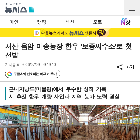
메인
랭킹
섹션
포토
서산 음암 미송농장 한우 '보증씨수소'로 첫
선발
기사등록
2026/07/09 09:49:40
가
가
구글에서 선호하는 매체로 추가
근내지방도(마블링)에서 우수한 성적 기록
시 추진 한우 개량 사업과 지역 농가 노력 결실