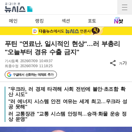
메인
랭킹
섹션
포토
푸틴 "연료난, 일시적인 현상"…러 부총리
"오늘부터 경유 수출 금지"
기사등록
2026/07/09 10:49:37
가
가
최종수정
2026/07/09 11:18:25
구글에서 선호하는 매체로 추가
"우크라, 러 경제 타격해 사회 전반에 불안·초조함 확
산 시도"
"러 에너지 시스템 안전 여유는 세계 최고…우크라 성
공 못해"
러 교통장관 "교통 시스템 안정적…승객·화물 운송 정
상 운영"