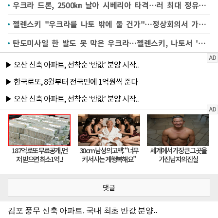
우크라 드론, 2500㎞ 날아 시베리아 타격…러 최대 정유소 피격
젤렌스키 "우크라를 나토 밖에 둘 건가"…정상회의서 가입 압박
탄도미사일 한 발도 못 막은 우크라…젤렌스키, 나토서 '패트리엇' 압박한다
댓글