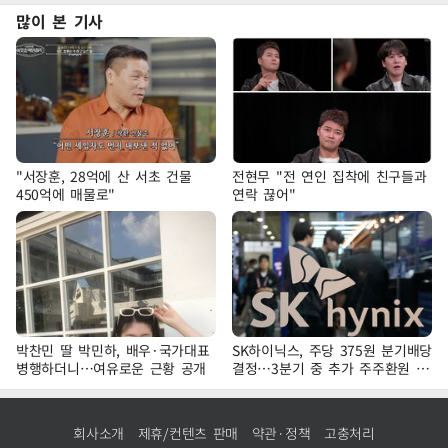
많이 본 기사
"서장훈, 28억에 산 서초 건물
전현무 "전 연인 집착에 친구들과
450억에 매물로"
연락 끊어"
박찬민 딸 박민하, 배우·국가대표
SK하이닉스, 주당 375원 분기배당
병행하더니…여유로운 근황 공개
결정…3분기 중 추가 주주환원 발
표
회사소개
제휴/컨텐츠 판매
약관·정책
고충처리