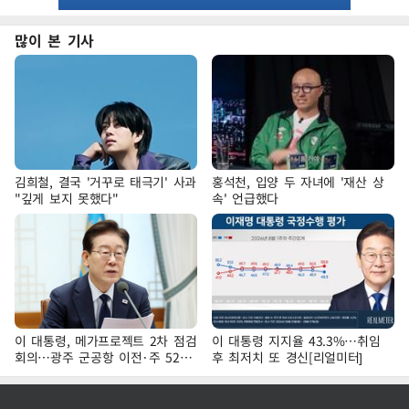
많이 본 기사
김희철, 결국 '거꾸로 태극기' 사과
홍석천, 입양 두 자녀에 '재산 상
"깊게 보지 못했다"
속' 언급했다
이 대통령, 메가프로젝트 2차 점검
이 대통령 지지율 43.3%…취임
회의…광주 군공항 이전·주 52시
후 최저치 또 경신[리얼미터]
간 예외 등 논의