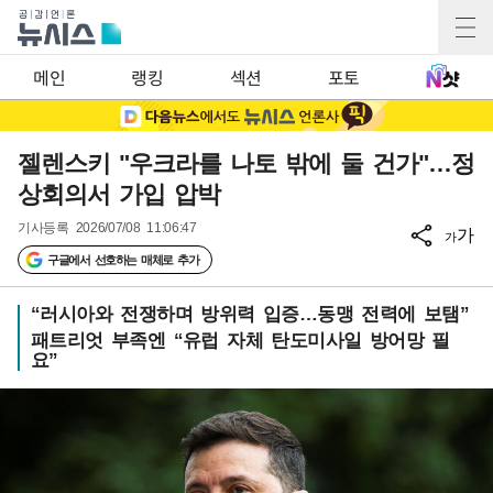
메인
랭킹
섹션
포토
젤렌스키 "우크라를 나토 밖에 둘 건가"…정
상회의서 가입 압박
기사등록
2026/07/08 11:06:47
가
가
구글에서 선호하는 매체로 추가
“러시아와 전쟁하며 방위력 입증…동맹 전력에 보탬”
패트리엇 부족엔 “유럽 자체 탄도미사일 방어망 필
요”