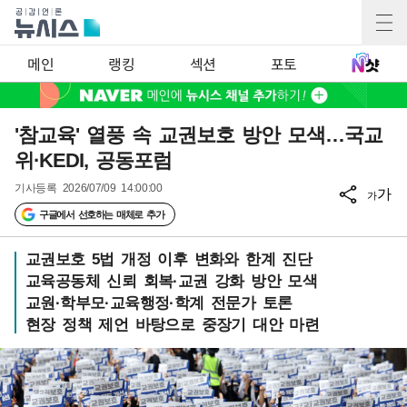
메인
랭킹
섹션
포토
'참교육' 열풍 속 교권보호 방안 모색…국교
위·KEDI, 공동포럼
기사등록
2026/07/09 14:00:00
가
가
구글에서 선호하는 매체로 추가
교권보호 5법 개정 이후 변화와 한계 진단
교육공동체 신뢰 회복·교권 강화 방안 모색
교원·학부모·교육행정·학계 전문가 토론
현장 정책 제언 바탕으로 중장기 대안 마련