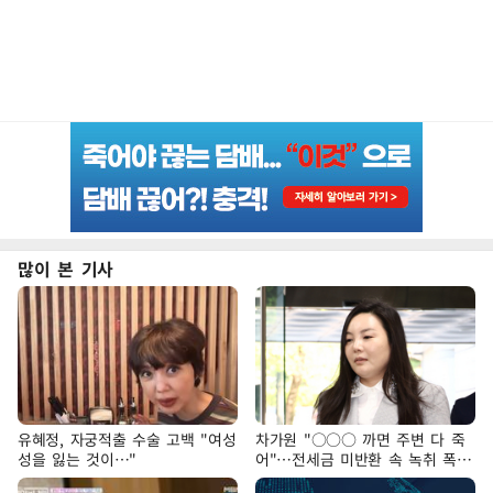
많이 본 기사
유혜정, 자궁적출 수술 고백 "여성
차가원 "○○○ 까면 주변 다 죽
성을 잃는 것이…"
어"…전세금 미반환 속 녹취 폭로
파장