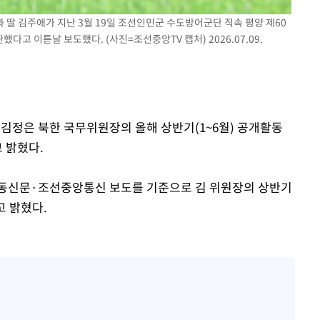
라하라 격파
 딸 김주애가 지난 3월 19일 조선인민군 수도방어군단 직속 평양 제60
인다"
고 이튿날 보도했다. (사진=조선중앙TV 캡처) 2026.07.09.
 위협"
수용할까
불가피"
수수색
일 김정은 북한 국무위원장의 올해 상반기(1~6월) 공개활동
 밝혔다.
노동신문·조선중앙통신 보도를 기준으로 김 위원장의 상반기
고 밝혔다.