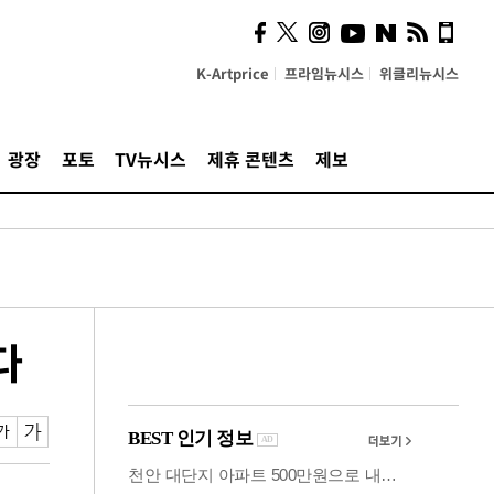
의견, 국토부·LH에 충실히
전달할 것"
K-Artprice
프라임뉴시스
위클리뉴시스
광장
포토
TV뉴시스
제휴 콘텐츠
제보
다