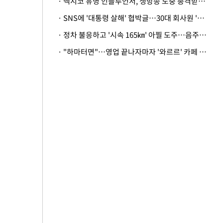
· 멕시코 유명 인플루언서, 생방송 도중 총격받아 사망
· SNS에 '대통령 살해' 협박글…30대 회사원 '불구속 송치'
· 정차 불응하고 '시속 165㎞' 아찔 도주…음주운전자 체포
· "하마터면"…영업 끝나자마자 '와르르' 카페 테라스 덮친 대리석 외벽