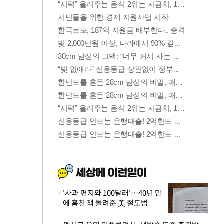
'사과 편지와 100달러'…40년 만
에 훔친 책 돌려준 美 절도범