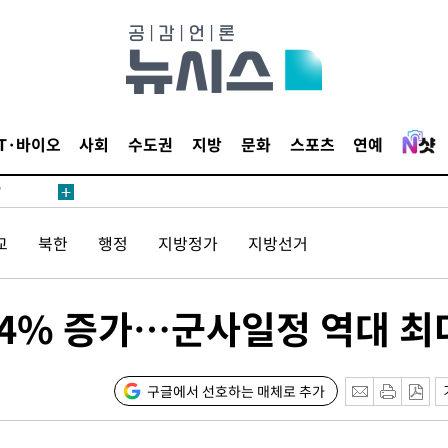
어"
IT·바이오
사회
수도권
지방
문화
스포츠
연예
·당황'
'
 혐의
교
북한
행정
지방정가
지방선거
감
64% 증가…군사일정 역대 최
 포착
라하라 격파
인다"
구글에서 선호하는 매체로 추가
 위협"
수용할까