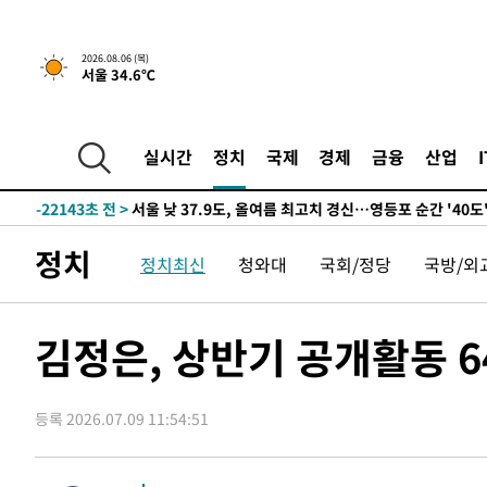
-24053초 전 >
[속보] SKT, 에이닷 서비스 장애 발생…"원인 파악 중"
-23459초 전 >
[속보]합참 "북, 동해상으로 미상 발사체 발사"
2026.08.06 (목)
서울 34.6℃
-22855초 전 >
'낮 최고 39도' 불볕더위…한밤 열대야도 계속[내일날씨]
-22814초 전 >
[속보]7~9일 프로야구 3연전도 폭염 취소…11일 재개
-22476초 전 >
"韓 외환시장 개입 관측 배경엔 美의 대한국 무역적자 있
실시간
정치
국제
경제
금융
산업
-22303초 전 >
'월드컵 탈락 후폭풍' 축구협회…초유의 압수수색에 '충격
-22143초 전 >
서울 낮 37.9도, 올여름 최고치 경신…영등포 순간 '40도
-21705초 전 >
[속보]종합특검, 대검 추가 압수수색…내란 중요임무종사
정치
정치최신
청와대
국회/정당
국방/외
-17800초 전 >
[속보]코스닥, 800p 회복…0.26% 오른 801.67 마감
-17730초 전 >
[속보]코스피, 301.88포인트(4.58%) 내린 6296.38 마
-17595초 전 >
[속보]원·달러 환율, 0.7원 내린 1423.8원 마감
김정은, 상반기 공개활동 
-15194초 전 >
"여기 떨어졌다"…다누리, 스페이스X 로켓 달 충돌 흔적
-12239초 전 >
손흥민, 5경기 연속골 실패…LAFC는 승부차기 끝 과달
등록 2026.07.09 11:54:51
-4840초 전 >
내일까지 39도 '펄펄'…기상청 "태풍 지나며 폭염 잠시 꺾
-4477초 전 >
트럼프, 한국계 진보 주지사 후보 맹공…"공산주의가 최대
-4455초 전 >
"美간섭에 합의 지연"…트럼프, '이란 호르무즈 통제권' 