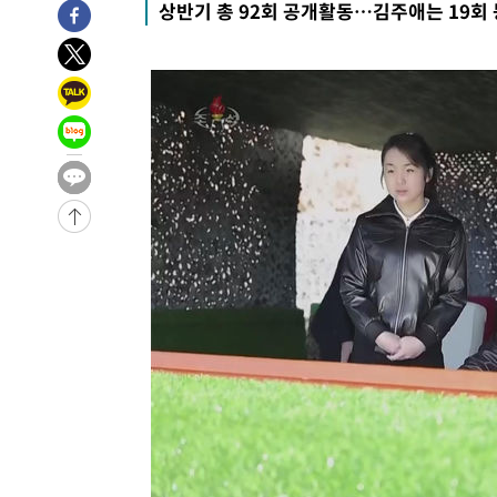
상반기 총 92회 공개활동…김주애는 19회
-975초 전 >
[속보]산업장관 "李정부, 원전 반대 안해…안정 전력 위해 
5분 전 >
[속보]경찰, '홍명보 선임 논란' 대한축구협회·축구회관 등 압
-25895초 전 >
[속보]합참 "北 발사체는 단거리탄도미사일…감시·경계
화"
-25643초 전 >
日방위성, 北이 동해로 쏜 발사체는 탄도미사일 가능성
-24073초 전 >
[속보] SKT, 에이닷 서비스 장애 발생…"원인 파악 중"
-23479초 전 >
[속보]합참 "북, 동해상으로 미상 발사체 발사"
-22875초 전 >
'낮 최고 39도' 불볕더위…한밤 열대야도 계속[내일날씨]
-22834초 전 >
[속보]7~9일 프로야구 3연전도 폭염 취소…11일 재개
-22496초 전 >
"韓 외환시장 개입 관측 배경엔 美의 대한국 무역적자 있
-22323초 전 >
'월드컵 탈락 후폭풍' 축구협회…초유의 압수수색에 '충격
-22163초 전 >
서울 낮 37.9도, 올여름 최고치 경신…영등포 순간 '40도
-21725초 전 >
[속보]종합특검, 대검 추가 압수수색…내란 중요임무종사
-17820초 전 >
[속보]코스닥, 800p 회복…0.26% 오른 801.67 마감
-17750초 전 >
[속보]코스피, 301.88포인트(4.58%) 내린 6296.38 마
-17615초 전 >
[속보]원·달러 환율, 0.7원 내린 1423.8원 마감
-15214초 전 >
"여기 떨어졌다"…다누리, 스페이스X 로켓 달 충돌 흔적