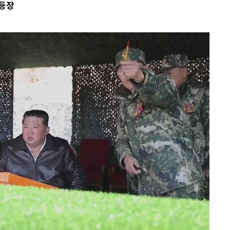
 등장
불가피"
수수색
태세 강
어"
·당황'
'
 혐의
감
 포착