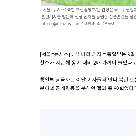
-12259초 전 >
손흥민, 5경기 연속골 실패…LAFC는 승부차기 끝 과달
[서울=뉴시스] 북한 조선중앙TV는 김정은 국무위원장과
-4860초 전 >
내일까지 39도 '펄펄'…기상청 "태풍 지나며 폭염 잠시 꺾
훈련기지를 방문해 신형 전차를 동원한 전술훈련을 참관했다
photo@newsis.com
*재판매 및 DB 금지
-4497초 전 >
트럼프, 한국계 진보 주지사 후보 맹공…"공산주의가 최대
-4475초 전 >
"美간섭에 합의 지연"…트럼프, '이란 호르무즈 통제권' 
-995초 전 >
[속보]산업장관 "李정부, 원전 반대 안해…안정 전력 위해 
5분 전 >
[속보]경찰, '홍명보 선임 논란' 대한축구협회·축구회관 등 압
[서울=뉴시스] 남빛나라 기자 = 통일부는 9
횟수가 지난해 동기 대비 2배 가까이 늘었다고
통일부 당국자는 이날 기자들과 만나 북한 
분야별 공개활동을 분석한 결과 총 92회였다