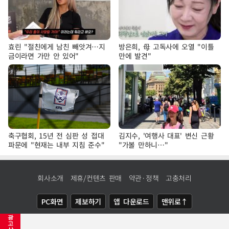
효린 "절친에게 남친 빼앗겨…지
방은희, 母 고독사에 오열 "이틀
금이라면 가만 안 있어"
만에 발견"
축구협회, 15년 전 심판 성 접대
김지수, '여행사 대표' 변신 근황
파문에 "현재는 내부 지침 준수"
"가볼 만하니…"
회사소개
제휴/컨텐츠 판매
약관·정책
고충처리
PC화면
제보하기
앱 다운로드
맨위로↑
광
COPYRIGHTⓒ
NEWSIS
ALL RIGHTS RESERVED.
고