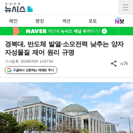
메인
랭킹
섹션
포토
경북대, 반도체 발열·소모전력 낮추는 양자
자성물질 제어 원리 규명
기사등록
2026/07/09 14:07:56
가
가
구글에서 선호하는 매체로 추가