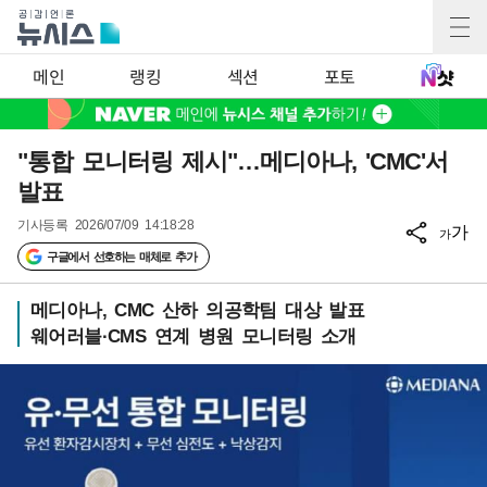
메인
랭킹
섹션
포토
"통합 모니터링 제시"…메디아나, 'CMC'서
발표
기사등록
2026/07/09 14:18:28
가
가
구글에서 선호하는 매체로 추가
메디아나, CMC 산하 의공학팀 대상 발표
웨어러블·CMS 연계 병원 모니터링 소개