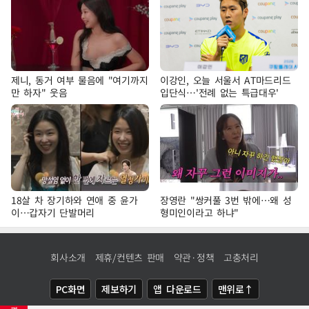
제니, 동거 여부 물음에 "여기까지
이강인, 오늘 서울서 AT마드리드
만 하자" 웃음
입단식…'전례 없는 특급대우'
18살 차 장기하와 연애 중 윤가
장영란 "쌍커풀 3번 밖에…왜 성
이…갑자기 단발머리
형미인이라고 하냐"
회사소개
제휴/컨텐츠 판매
약관·정책
고충처리
PC화면
제보하기
앱 다운로드
맨위로↑