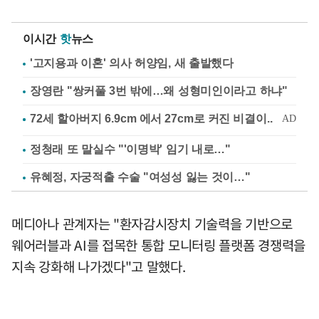
이시간
핫
뉴스
'고지용과 이혼' 의사 허양임, 새 출발했다
장영란 "쌍커풀 3번 밖에…왜 성형미인이라고 하냐"
정청래 또 말실수 "'이명박' 임기 내로…"
유혜정, 자궁적출 수술 "여성성 잃는 것이…"
메디아나 관계자는 "환자감시장치 기술력을 기반으로
웨어러블과 AI를 접목한 통합 모니터링 플랫폼 경쟁력을
지속 강화해 나가겠다"고 말했다.