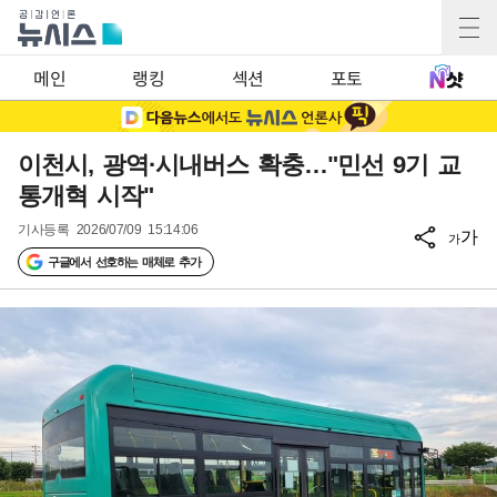
메인
랭킹
섹션
포토
이천시, 광역·시내버스 확충…"민선 9기 교
통개혁 시작"
기사등록
2026/07/09 15:14:06
가
가
구글에서 선호하는 매체로 추가