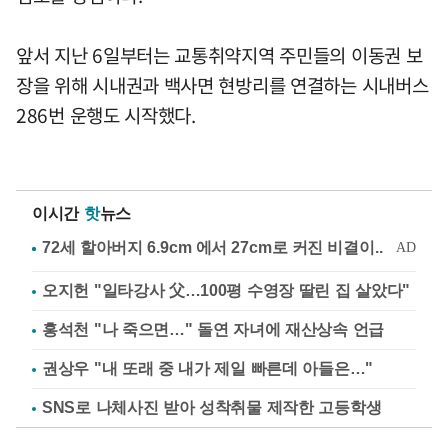
앞서 지난 6일부터는 교통취약지역 주민들의 이동권 보
장을 위해 시내권과 백사면 현방리를 연결하는 시내버스
286번 운행도 시작했다.
이시간
핫
뉴스
오지헌 "일타강사 父…100평 수영장 딸린 집 살았다"
홍석천 "나 죽으면…" 돌연 자녀에 재산상속 언급
권상우 "내 또래 중 내가 제일 빠른데 아들은…"
SNS로 나체사진 받아 성착취물 제작한 고등학생