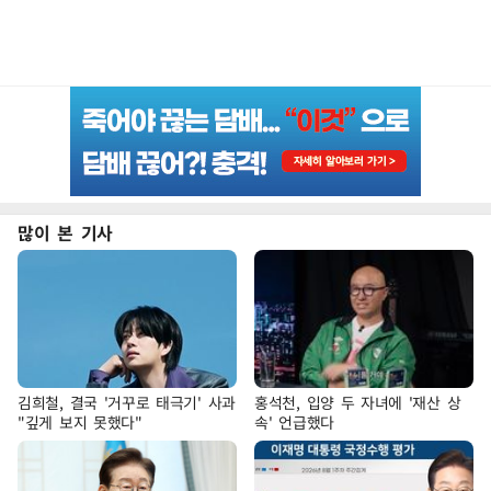
많이 본 기사
김희철, 결국 '거꾸로 태극기' 사과
홍석천, 입양 두 자녀에 '재산 상
"깊게 보지 못했다"
속' 언급했다