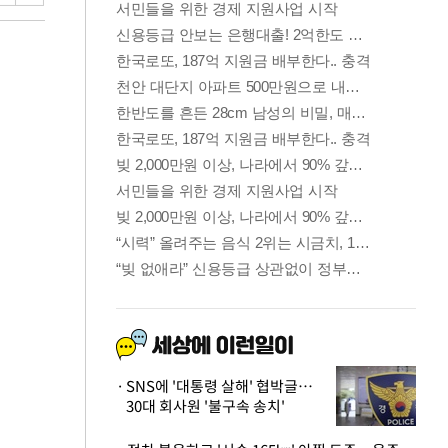
SNS에 '대통령 살해' 협박글…
30대 회사원 '불구속 송치'