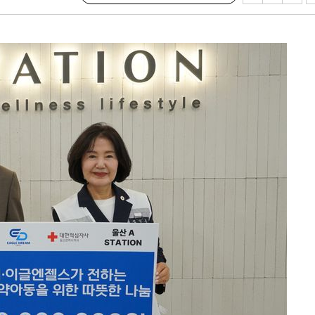
 수용할까
해 불가피"
등 압수수
월 중 예
장
 구축
 마감 다
어려워" 취
무부 대변인