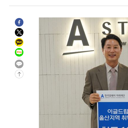
-28641초 전 >
"美간섭에 합의 지연"…트럼프, '이란 호르무즈 통제권'
-25161초 전 >
[속보]산업장관 "李정부, 원전 반대 안해…안정 전력 위
-23858초 전 >
[속보]경찰, '홍명보 선임 논란' 대한축구협회·축구회관 
색
-23245초 전 >
[속보]산업장관 "美무역법 제301조 과잉생산 결과 발표 8
상
-23038초 전 >
[속보]코스피 매도사이드카 발동…4%대 급락
-22310초 전 >
[속보]전남광주 초대 시민추천 부시장에 백승주·윤난실
-19871초 전 >
서울 열대야 15일째 지속…비공식 '초열대야' 30도 넘어
-18438초 전 >
[속보]코스닥, 2.15포인트(0.27%) 내린 797.44 출발
-18421초 전 >
[속보]코스피, 119.51포인트(1.81%) 내린 6478.75 개
-14868초 전 >
6월 경상수지 497.3억 달러…두 달 연속 사상 최대
-14819초 전 >
서울 낮 39도 '폭염중대경보'…40도 관측 가능성도
-12181초 전 >
미 워싱턴주 스포캔 시의 통제불능 3개 산불, 방화선 일부
-4354초 전 >
[속보] 호르무즈 해협 이란-오만 협상 기대속 뉴욕증시 혼조
우 0.49%↑
-2709초 전 >
[속보] 이란 대통령 "지금 최고지도자와 소통하기가 매우 
임 3년 인터뷰
3시간 전 >
[속보] "이란-오만, 호르무즈 해협 통행 항로 합의" 이란 외