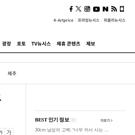
계…'고급 가요'의 주체적
영토
K-Artprice
프라임뉴시스
위클리뉴시스
광장
포토
TV뉴시스
제휴 콘텐츠
제보
제주
픈