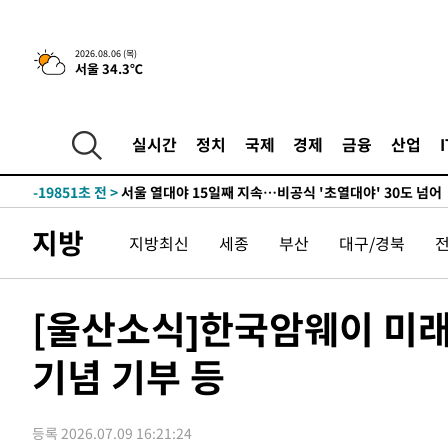
-25141초 전 >
[속보]산업장관 "李정부, 원전 반대 안해…안정 전력 위
-23838초 전 >
[속보]경찰, '홍명보 선임 논란' 대한축구협회·축구회관 
2026.08.06 (목)
서울 34.3℃
색
-23225초 전 >
[속보]산업장관 "美무역법 제301조 과잉생산 결과 발표 8
상
-23018초 전 >
[속보]코스피 매도사이드카 발동…4%대 급락
-22290초 전 >
[속보]전남광주 초대 시민추천 부시장에 백승주·윤난실
실시간
정치
국제
경제
금융
산업
-19851초 전 >
서울 열대야 15일째 지속…비공식 '초열대야' 30도 넘어
-18418초 전 >
[속보]코스닥, 2.15포인트(0.27%) 내린 797.44 출발
-18401초 전 >
[속보]코스피, 119.51포인트(1.81%) 내린 6478.75 개
지방
지방최신
세종
부산
대구/경북
-14848초 전 >
6월 경상수지 497.3억 달러…두 달 연속 사상 최대
-14799초 전 >
서울 낮 39도 '폭염중대경보'…40도 관측 가능성도
-12161초 전 >
미 워싱턴주 스포캔 시의 통제불능 3개 산불, 방화선 일부
[울산소식]한국암웨이 미래재
-4334초 전 >
[속보] 호르무즈 해협 이란-오만 협상 기대속 뉴욕증시 혼조
우 0.49%↑
기념 기부 등
-2689초 전 >
[속보] 이란 대통령 "지금 최고지도자와 소통하기가 매우 
임 3년 인터뷰
3시간 전 >
[속보] "이란-오만, 호르무즈 해협 통행 항로 합의" 이란 외
-29026초 전 >
내일까지 39도 '펄펄'…기상청 "태풍 지나며 폭염 잠시 
등록 2026.07.09 16:21:24
-28663초 전 >
트럼프, 한국계 진보 주지사 후보 맹공…"공산주의가 최대