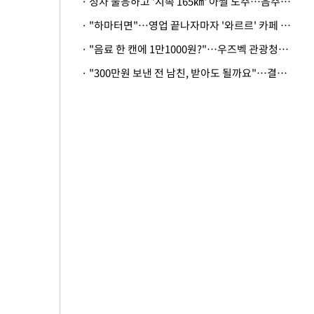
· 정차 불응하고 '시속 165㎞' 아찔 도주…음주운전자 체포
· "하마터면"…영업 끝나자마자 '와르르' 카페 테라스 덮친 대리석 외벽
· "음료 한 캔에 1만1000원?"…우즈벡 관광청까지 나섰다, 유튜버 폭로 후폭풍
· "300만원 보낸 전 남친, 받아도 될까요"…결혼 앞둔 예비신부의 뜻밖 고충