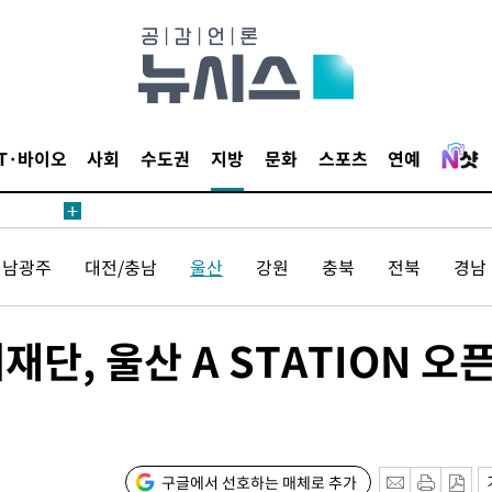
해 불가피"
등 압수수
월 중 예
IT·바이오
사회
수도권
지방
문화
스포츠
연예
장
전남광주
대전/충남
울산
강원
충북
전북
경남
 구축
단, 울산 A STATION 오
 마감 다
어려워" 취
무부 대변인
꺾인다"
구글에서 선호하는 매체로 추가
 위협"