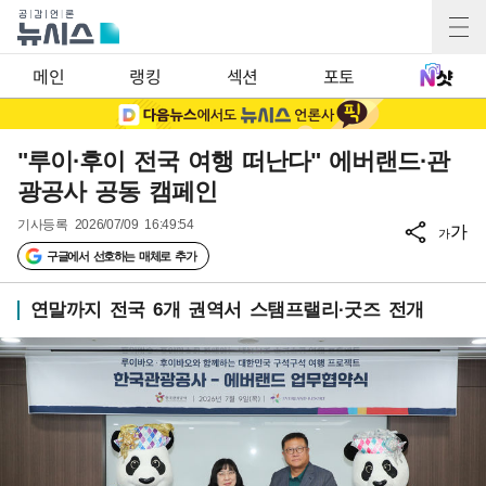
메인
랭킹
섹션
포토
"루이·후이 전국 여행 떠난다" 에버랜드·관
광공사 공동 캠페인
기사등록
2026/07/09 16:49:54
가
가
구글에서 선호하는 매체로 추가
연말까지 전국 6개 권역서 스탬프랠리·굿즈 전개