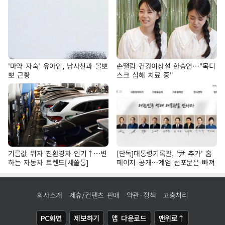
'마약 자숙' 유아인, 남사친과 볼뽀
손떨림 건강이상설 한승연…"목디
뽀 근황
스크 심해 치료 중"
기름값 뛰자 친환경차 인기↑…변
[단독]대통령기록관, '尹 추가' 홈
하는 자동차 트렌드[세쓸통]
페이지 공개…계엄 선포문은 빠져
회사소개
제휴/컨텐츠 판매
약관·정책
고충처리
PC화면
제보하기
앱 다운로드
맨위로↑