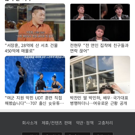
"서장훈, 28억에 산 서초 건물
전현무 "전 연인 집착에 친구들과
450억에 매물로"
연락 끊어"
"여군 지원 막힌 UDT 훈련 직접
박찬민 딸 박민하, 배우·국가대표
해봤습니다"…707 출신 女유튜버
병행하더니…여유로운 근황 공개
'완벽 소화'
회사소개
제휴/컨텐츠 판매
약관·정책
고충처리