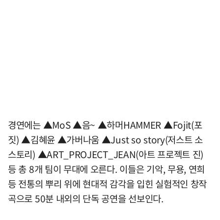
경연에는 ▲MoS ▲음~ ▲하머HAMMER ▲Fojit(포
짓) ▲김혜윤 ▲가버나움 ▲Just so story(저스트 소
스토리) ▲ART_PROJECT_JEAN(아트 프로젝트 진)
등 총 8개 팀이 무대에 오른다. 이들은 기악, 무용, 연희
등 전통의 뿌리 위에 현대적 감각을 입힌 실험적인 창작
곡으로 50분 내외의 단독 공연을 선보인다.