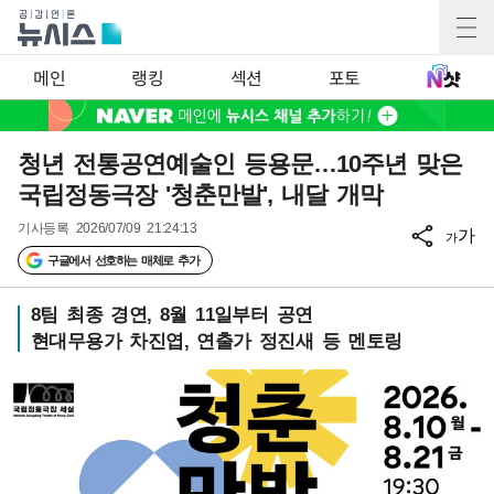
메인
랭킹
섹션
포토
청년 전통공연예술인 등용문…10주년 맞은
국립정동극장 '청춘만발', 내달 개막
기사등록
2026/07/09 21:24:13
가
가
구글에서 선호하는 매체로 추가
8팀 최종 경연, 8월 11일부터 공연
현대무용가 차진엽, 연출가 정진새 등 멘토링