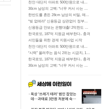
옥상 '쓰레기 테러' 범인 잡았는
데…과태료 3만원 처분에 숙박업
주 허탈