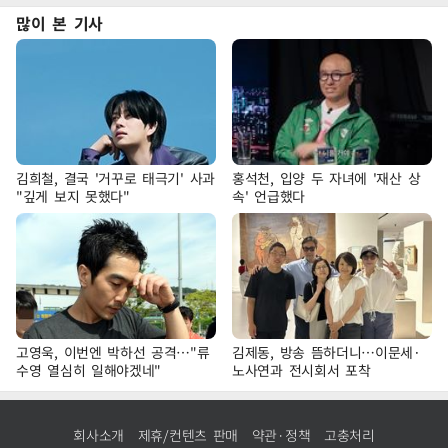
많이 본 기사
김희철, 결국 '거꾸로 태극기' 사과
홍석천, 입양 두 자녀에 '재산 상
"깊게 보지 못했다"
속' 언급했다
고영욱, 이번엔 박하선 공격…"류
김제동, 방송 뜸하더니…이문세·
수영 열심히 일해야겠네"
노사연과 전시회서 포착
회사소개
제휴/컨텐츠 판매
약관·정책
고충처리