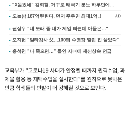
"X돌았네" 김희철, 거꾸로 태극기 분노 하루만에…
권상우 "내 또래 중 내가 제일 빠른데 아들은…"
오지헌 "일타강사 父…100평 수영장 딸린 집 살았다"
홍석천 "나 죽으면…" 돌연 자녀에 재산상속 언급
교육부가 "코로나19 사태가 안정될 때까지 원격수업, 과
제물 활용 등 재택수업을 실시한다"를 원칙으로 못박은
만큼 학생들의 반발이 더 강해질 것으로 보인다.