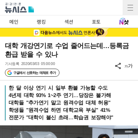
메인
랭킹
섹션
포토
대학 개강연기로 수업 줄어드는데…등록금
환급 받을 수 있나
기사등록
2020/03/03 05:00:00
가
가
구글에서 선호하는 매체로 추가
한 달 이상 연기 시 일부 환불 가능할 수도
4년제 대학 93% 1~2주 연기…당장은 불가해
대학들 "추가연기 말고 원격수업 대체 허용"
학생들 "원격수업 하면 대학교육 부실" 41%
전문가 "대학이 불신 초래…학습권 보장해야"