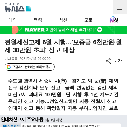
메인
랭킹
섹션
포토
전월세신고제 6월 시행…'보증금 6천만원·월
세 30만원 초과' 신고 대상
기사등록
2021/04/15 06:00:00
가
가
구글에서 선호하는 매체로 추가
수도권·광역시·세종시·시(市)…경기도 외 군(郡) 제외
신규·갱신계약 모두 신고…금액 변동없는 갱신 제외
미신고시 과태료 100만원…단 시행 후 1년 계도기간
온라인 신고 가능…전입신고하면 자동 전월세 신고
임대차 신고 통해 확정일자 자동 부여…임차인 보호