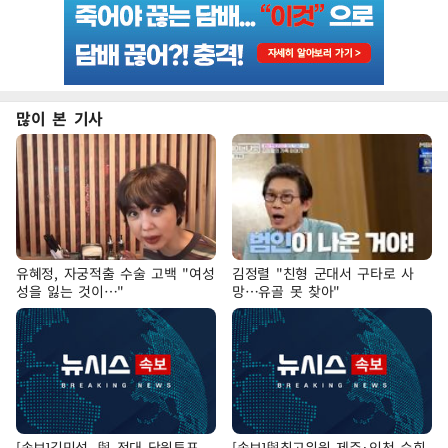
많이 본 기사
유혜정, 자궁적출 수술 고백 "여성
김정렬 "친형 군대서 구타로 사
성을 잃는 것이…"
망…유골 못 찾아"
[속보]김민석, 與 전대 당원투표
[속보]與최고위원 제주·인천 순회