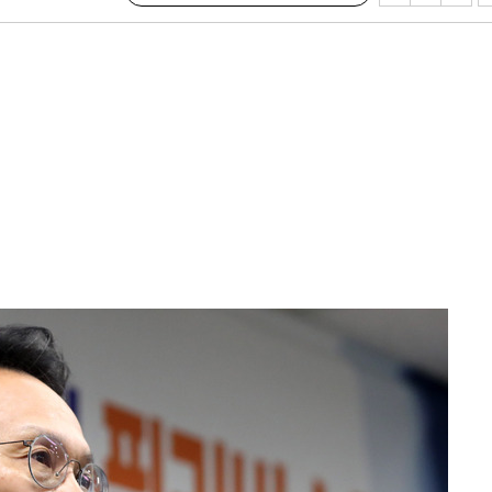
에서 두차
부장 기소
"
협회
 교수…이
 절차 개시
액
 사망
 CDC
 압수수색
위 등 9곳