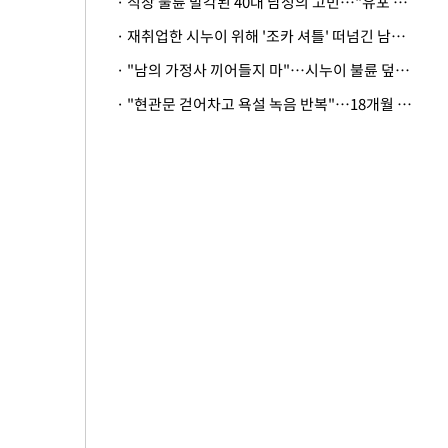
· 직장 불륜 발각된 40대 남성의 고민…"유포 동료 명예훼손·협박죄 고소 가능할까"
· 재취업한 시누이 위해 '조카 셔틀' 떠넘긴 남편…아내 "난 못한다"
· "남의 가정사 끼어들지 마"…시누이 불륜 덮으려는 남편에 억울한 아내
· "현관문 걷어차고 욕설 녹음 반복"…18개월 아기 키우는 집 뒤흔든 '앞집의 비극'