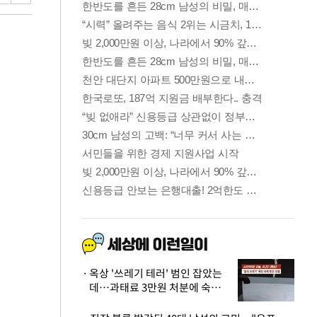
옥상 '쓰레기 테러' 범인 잡았는
데…과태료 3만원 처분에 숙박업
주 허탈