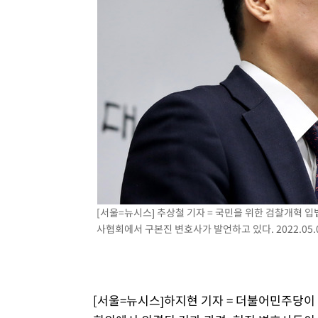
-10208초 전 >
[속보]삼성전자·SK하이닉스 동반 강보합…1%대 상승 
-10194초 전 >
[속보]코스닥, 5.95포인트(0.74%) 상승한 807.62개장
-10162초 전 >
[속보]코스피, 6300선 재탈환…1.09% 오른 6365.07 
-7327초 전 >
시리아 다마스쿠스 교외에서 미니버스 폭발.. 14명 부상, 
-6625초 전 >
입추에도 극한더위…서울 낮 39도 '폭염중대경보'
-1589초 전 >
이란, 호르무즈서 "적국 목표물들"과 대치로 남부 케슘섬
례 큰 폭발음
[서울=뉴시스] 추상철 기자 = 국민을 위한 검찰개혁 
사협회에서 구본진 변호사가 발언하고 있다. 2022.05.
[서울=뉴시스]하지현 기자 = 더불어민주당이 