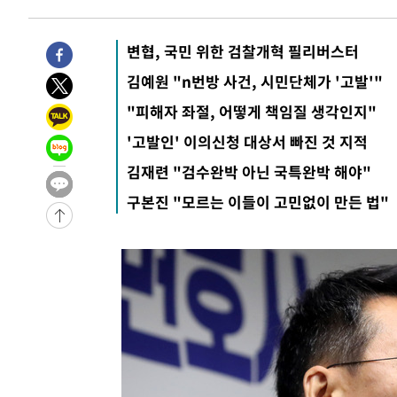
-6605초 전 >
입추에도 극한더위…서울 낮 39도 '폭염중대경보'
-1569초 전 >
이란, 호르무즈서 "적국 목표물들"과 대치로 남부 케슘섬
변협, 국민 위한 검찰개혁 필리버스터
례 큰 폭발음
-30644초 전 >
[속보]종합특검, '계엄 수용공간 확보' 신용해 前교정본
김예원 "n번방 사건, 시민단체가 '고발'"
-29517초 전 >
외신들도 주목한 韓축구 파문…"국민적 공분에 수사 재개
"피해자 좌절, 어떻게 책임질 생각인지"
-29488초 전 >
11시간 압수수색에 성접대 파문까지…'쑥대밭' 된 축구
'고발인' 이의신청 대상서 빠진 것 지적
-28510초 전 >
[속보]규제합리화위원회 부위원장에 김태유 서울대 공대
병태 후임
김재련 "검수완박 아닌 국특완박 해야"
-24868초 전 >
[속보]국힘 윤리위, '돌려차기 발언' 진종오·서범수 징계
-20193초 전 >
[속보] 7월 중국 수출 23.9%↑ 수입 27.5%↑…무역총
구본진 "모르는 이들이 고민없이 만든 법"
25.3%↑
-17353초 전 >
[속보]'채상병 순직 책임' 임성근, 항소심도 징역 3년
-17219초 전 >
[속보]종합특검, '관저이전 봐주기 감사' 유병호 구속기소
-13819초 전 >
민주 콩고 에볼라환자 4천명 돌파, 4053명 발생 1850명
-13069초 전 >
[속보]'300억원대 사기 혐의' 차가원 대표 구속 송치
-12263초 전 >
"미 전국적 살모네라 식중독 원인은 멕시코산 할라피뇨"--
-10776초 전 >
[속보]경찰·노동부, HL만도 평택사업장 끼임 사망 관련
-10657초 전 >
[속보]합수본, '투표율 허위 입력' 중앙·서울·경기도 선관
압수수색
-10412초 전 >
[속보]원·달러 환율, 오전 9시 1423.8원