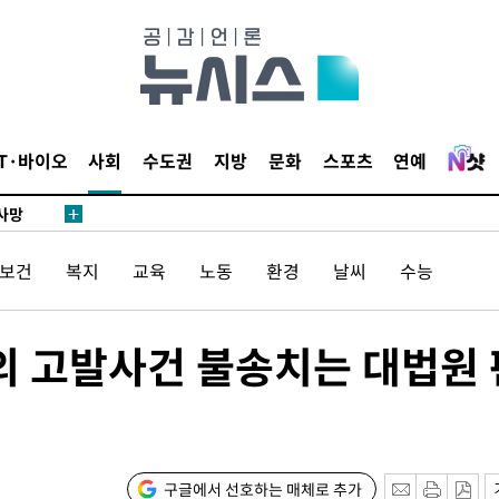
협회
 교수…이
 절차 개시
액
IT·바이오
사회
수도권
지방
문화
스포츠
연예
 사망
/보건
복지
교육
노동
환경
날씨
수능
 CDC
 압수수색
위 등 9곳
의 고발사건 불송치는 대법원 
출발
개장
구글에서 선호하는 매체로 추가
3명은 중태