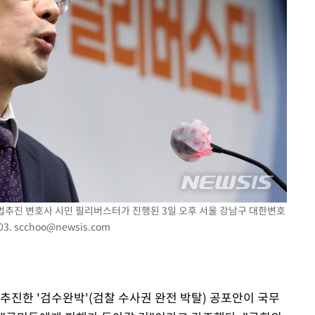
출발
개장
3명은 중태
에서 두차
입법추진 변호사 시민 필리버스터가 진행된 3일 오후 서울 강남구 대한변호
03.
scchoo@newsis.com
추진한 '검수완박'(검찰 수사권 완전 박탈) 공포안이 국무