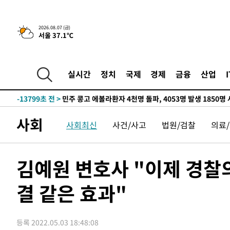
-29468초 전 >
11시간 압수수색에 성접대 파문까지…'쑥대밭' 된 축구
-28490초 전 >
[속보]규제합리화위원회 부위원장에 김태유 서울대 공대
2026.08.07 (금)
서울 37.1℃
병태 후임
-24848초 전 >
[속보]국힘 윤리위, '돌려차기 발언' 진종오·서범수 징계
-20173초 전 >
[속보] 7월 중국 수출 23.9%↑ 수입 27.5%↑…무역총
25.3%↑
-17333초 전 >
[속보]'채상병 순직 책임' 임성근, 항소심도 징역 3년
실시간
정치
국제
경제
금융
산업
-17199초 전 >
[속보]종합특검, '관저이전 봐주기 감사' 유병호 구속기소
-13799초 전 >
민주 콩고 에볼라환자 4천명 돌파, 4053명 발생 1850명
-13049초 전 >
[속보]'300억원대 사기 혐의' 차가원 대표 구속 송치
사회
사회최신
사건/사고
법원/검찰
의료
-12243초 전 >
"미 전국적 살모네라 식중독 원인은 멕시코산 할라피뇨"--
-10756초 전 >
[속보]경찰·노동부, HL만도 평택사업장 끼임 사망 관련
-10637초 전 >
[속보]합수본, '투표율 허위 입력' 중앙·서울·경기도 선관
김예원 변호사 "이제 경찰
압수수색
-10392초 전 >
[속보]원·달러 환율, 오전 9시 1423.8원
결 같은 효과"
-10188초 전 >
[속보]삼성전자·SK하이닉스 동반 강보합…1%대 상승 
-10174초 전 >
[속보]코스닥, 5.95포인트(0.74%) 상승한 807.62개장
-10142초 전 >
[속보]코스피, 6300선 재탈환…1.09% 오른 6365.07 
등록 2022.05.03 18:48:08
-7307초 전 >
시리아 다마스쿠스 교외에서 미니버스 폭발.. 14명 부상, 