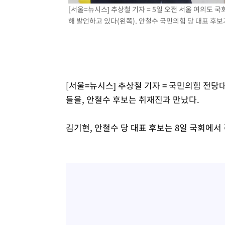
[서울=뉴시스] 추상철 기자 = 5일 오전 서울 여의도 
-5558초 전 >
[속보]종합특검, '계엄 수용공간 확보' 신용해 前교정본부
해 발언하고 있다(왼쪽). 안철수 국민의힘 당 대표 후보가 
-4431초 전 >
외신들도 주목한 韓축구 파문…"국민적 공분에 수사 재개"
-4402초 전 >
11시간 압수수색에 성접대 파문까지…'쑥대밭' 된 축구협
-3424초 전 >
[속보]규제합리화위원회 부위원장에 김태유 서울대 공대 
태 후임
3분 전 >
[속보]국힘 윤리위, '돌려차기 발언' 진종오·서범수 징계 절차 
[서울=뉴시스] 추상철 기자 = 국민의힘 전당
들을, 안철수 후보는 취재진과 만났다.
김기현, 안철수 당 대표 후보는 8일 국회에서 