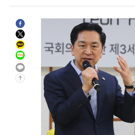
태 후임
3분 전 >
[속보]국힘 윤리위, '돌려차기 발언' 진종오·서범수 징계 절차 
-30635초 전 >
미 사업체 일자리, 7월에 2.3만개 순감하고 그 전 2개월 1
하향수정 (2보)
-30083초 전 >
[속보] 미 사업체, 일자리 7월에 2.3만 개 줄어…실업률은
↓
-25946초 전 >
[속보]이 대통령 "부동산 공급 기존 사고방식 매달리지 
실천"
-25031초 전 >
이란, "오만과 '중앙 단일 루트' 합의…북쪽 인바운드·남
운드는 임시"
-16599초 전 >
"낮 기온 소폭 하락"…수도권 폭염중대경보, 폭염경보로
-16563초 전 >
[속보]이 대통령, '호우피해' 안동·의성 관할 4개 면 특
선포
-16526초 전 >
[단독]중수청 지원 검사들, 정원 초과 시 낮은 계급 임용
갈 수도
-14497초 전 >
낮 최고 37도 찜통더위…곳곳 소나기·강원 많은 비[내일
-12803초 전 >
SK하이닉스, 용인·청주 팹에 54조 투자…"AI 메모리 수
응"
-9659초 전 >
여자배구 이재영·이다영 자매, 아제르바이잔 투란VC 입단
-8912초 전 >
외국인 심판 성 접대 7경기 들여다보니…한국 축구 '5승 2
-8646초 전 >
[속보]코스닥, 2.86포인트(0.36%) 내린 798.81마감
-8599초 전 >
[속보]코스피, 6200선 약보합…0.60% 내린 6258.77에 
-8579초 전 >
[속보]원·달러 환율, 7.7원 내린 1416.1원 마감
-8468초 전 >
[속보] 노원서 40.1도 관측…서울, 2018년 이후 첫 40도