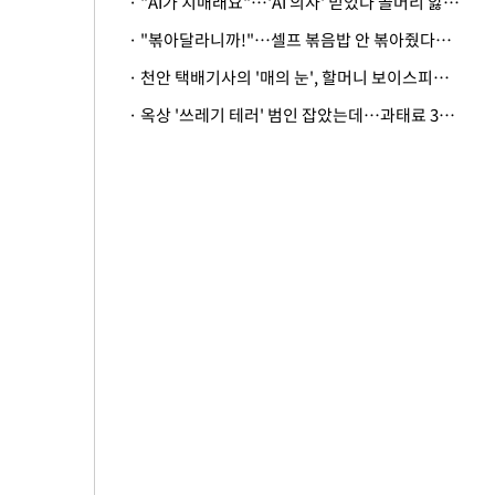
· "AI가 치매래요"…'AI 의사' 믿었다 골머리 앓는 美 의료계 '경고'
· "볶아달라니까!"…셀프 볶음밥 안 볶아줬다고 사장 폭행한 손님
· 천안 택배기사의 '매의 눈', 할머니 보이스피싱 피해 막아
· 옥상 '쓰레기 테러' 범인 잡았는데…과태료 3만원 처분에 숙박업주 허탈