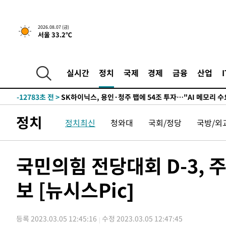
실천"
-25011초 전 >
이란, "오만과 '중앙 단일 루트' 합의…북쪽 인바운드·남
운드는 임시"
-16579초 전 >
"낮 기온 소폭 하락"…수도권 폭염중대경보, 폭염경보로
2026.08.07 (금)
서울 33.2℃
-16543초 전 >
[속보]이 대통령, '호우피해' 안동·의성 관할 4개 면 특
선포
-16506초 전 >
[단독]중수청 지원 검사들, 정원 초과 시 낮은 계급 임용
갈 수도
-14477초 전 >
낮 최고 37도 찜통더위…곳곳 소나기·강원 많은 비[내일
실시간
정치
국제
경제
금융
산업
-12783초 전 >
SK하이닉스, 용인·청주 팹에 54조 투자…"AI 메모리 수
응"
-9639초 전 >
여자배구 이재영·이다영 자매, 아제르바이잔 투란VC 입단
-8892초 전 >
외국인 심판 성 접대 7경기 들여다보니…한국 축구 '5승 2
정치
정치최신
청와대
국회/정당
국방/외
-8626초 전 >
[속보]코스닥, 2.86포인트(0.36%) 내린 798.81마감
-8579초 전 >
[속보]코스피, 6200선 약보합…0.60% 내린 6258.77에 
-8559초 전 >
[속보]원·달러 환율, 7.7원 내린 1416.1원 마감
국민의힘 전당대회 D-3, 
-8448초 전 >
[속보] 노원서 40.1도 관측…서울, 2018년 이후 첫 40도
보 [뉴시스Pic]
-5538초 전 >
[속보]종합특검, '계엄 수용공간 확보' 신용해 前교정본부
-4411초 전 >
외신들도 주목한 韓축구 파문…"국민적 공분에 수사 재개"
-4382초 전 >
11시간 압수수색에 성접대 파문까지…'쑥대밭' 된 축구협
등록 2023.03.05 12:45:16
수정 2023.03.05 12:47:45
-3404초 전 >
[속보]규제합리화위원회 부위원장에 김태유 서울대 공대 