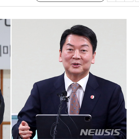
개시
0.3만개
 4.1%로
말고 과감히
쪽 아웃바
 하향
별재난지역
…희망지 못
날씨]
요 선제 대
무'
마쳐