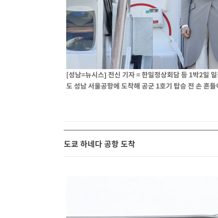
-21318초 전 >
[속보]코스피, 6300선 재탈환…1.09% 오른 6365.07 
-18483초 전 >
시리아 다마스쿠스 교외에서 미니버스 폭발.. 14명 부상, 
태
-17781초 전 >
입추에도 극한더위…서울 낮 39도 '폭염중대경보'
-12745초 전 >
이란, 호르무즈서 "적국 목표물들"과 대치로 남부 케슘섬
례 큰 폭발음
-11460초 전 >
[속보]美, 폴리실리콘 수입 규제…파생제품 15% 관세, 1
[성남=뉴시스] 전신 기자 = 한일정상회담 등 1박2일
발효
-9611초 전 >
[속보]트럼프, 美 원정출산 금지 행정명령 서명
도 성남 서울공항에 도착해 공군 1호기 탑승 전 손 흔들어 
-7311초 전 >
[속보] 뉴욕증시, 일제 하락 마감…나스닥 0.06%↓
도쿄 하네다 공항 도착