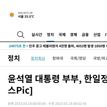
2026.08.07 (금)
서울 35.0℃
-7311초 전 >
[속보] 뉴욕증시, 일제 하락 마감…나스닥 0.06%↓
-31349초 전 >
[속보] 7월 중국 수출 23.9%↑ 수입 27.5%↑…무역총
25.3%↑
-28509초 전 >
[속보]'채상병 순직 책임' 임성근, 항소심도 징역 3년
실시간
정치
국제
경제
금융
산업
-28375초 전 >
[속보]종합특검, '관저이전 봐주기 감사' 유병호 구속기소
-24975초 전 >
민주 콩고 에볼라환자 4천명 돌파, 4053명 발생 1850명
-24225초 전 >
[속보]'300억원대 사기 혐의' 차가원 대표 구속 송치
정치
정치최신
청와대
국회/정당
국방/외
-23419초 전 >
"미 전국적 살모네라 식중독 원인은 멕시코산 할라피뇨"--
-21932초 전 >
[속보]경찰·노동부, HL만도 평택사업장 끼임 사망 관련
-21813초 전 >
[속보]합수본, '투표율 허위 입력' 중앙·서울·경기도 선관
윤석열 대통령 부부, 한일정
압수수색
-21568초 전 >
[속보]원·달러 환율, 오전 9시 1423.8원
스Pic]
-21364초 전 >
[속보]삼성전자·SK하이닉스 동반 강보합…1%대 상승 
-21350초 전 >
[속보]코스닥, 5.95포인트(0.74%) 상승한 807.62개장
-21318초 전 >
[속보]코스피, 6300선 재탈환…1.09% 오른 6365.07 
등록 2023.03.18 08:00:00
수정 2023.03.18 08:02:56
-18483초 전 >
시리아 다마스쿠스 교외에서 미니버스 폭발.. 14명 부상, 