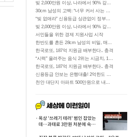
옥상 '쓰레기 테러' 범인 잡았는
데…과태료 3만원 처분에 숙박업
주 허탈