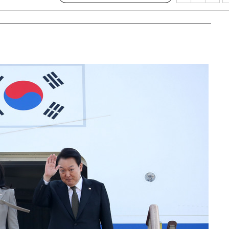
에서 두차
20일 후
액
 사망
 CDC
 압수수색
위 등 9곳
출발