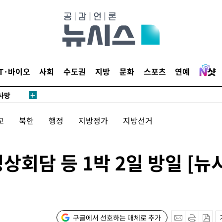
액
IT·바이오
사회
수도권
지방
문화
스포츠
연예
 사망
교
북한
행정
지방정가
지방선거
 CDC
 압수수색
위 등 9곳
상회담 등 1박 2일 방일 [뉴
출발
개장
구글에서 선호하는 매체로 추가
3명은 중