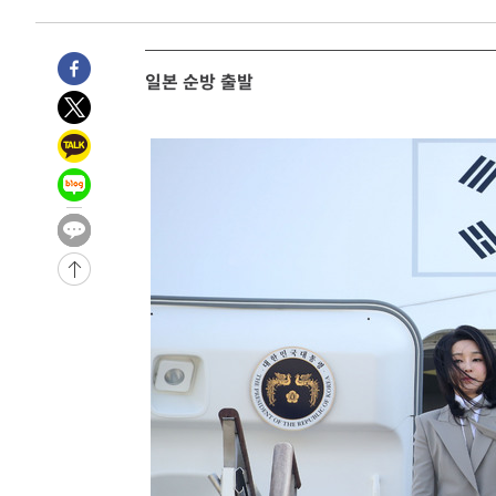
태
-17781초 전 >
입추에도 극한더위…서울 낮 39도 '폭염중대경보'
-12745초 전 >
이란, 호르무즈서 "적국 목표물들"과 대치로 남부 케슘섬
일본 순방 출발
례 큰 폭발음
-11460초 전 >
[속보]美, 폴리실리콘 수입 규제…파생제품 15% 관세, 1
발효
-9611초 전 >
[속보]트럼프, 美 원정출산 금지 행정명령 서명
-7311초 전 >
[속보] 뉴욕증시, 일제 하락 마감…나스닥 0.06%↓
-31349초 전 >
[속보] 7월 중국 수출 23.9%↑ 수입 27.5%↑…무역총
25.3%↑
-28509초 전 >
[속보]'채상병 순직 책임' 임성근, 항소심도 징역 3년
-28375초 전 >
[속보]종합특검, '관저이전 봐주기 감사' 유병호 구속기소
-24975초 전 >
민주 콩고 에볼라환자 4천명 돌파, 4053명 발생 1850명
-24225초 전 >
[속보]'300억원대 사기 혐의' 차가원 대표 구속 송치
-23419초 전 >
"미 전국적 살모네라 식중독 원인은 멕시코산 할라피뇨"--
-21932초 전 >
[속보]경찰·노동부, HL만도 평택사업장 끼임 사망 관련
-21813초 전 >
[속보]합수본, '투표율 허위 입력' 중앙·서울·경기도 선관
압수수색
-21568초 전 >
[속보]원·달러 환율, 오전 9시 1423.8원
-21364초 전 >
[속보]삼성전자·SK하이닉스 동반 강보합…1%대 상승 
-21350초 전 >
[속보]코스닥, 5.95포인트(0.74%) 상승한 807.62개장