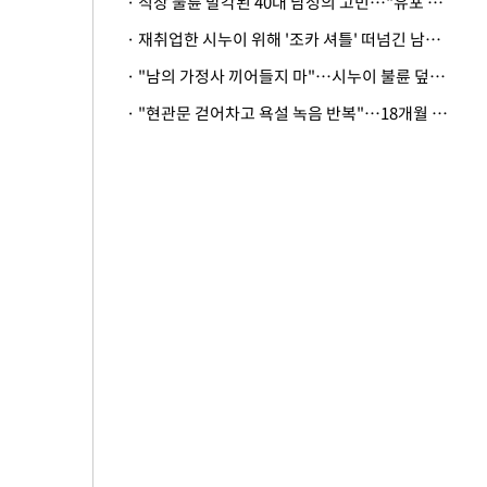
· 직장 불륜 발각된 40대 남성의 고민…"유포 동료 명예훼손·협박죄 고소 가능할까"
· 재취업한 시누이 위해 '조카 셔틀' 떠넘긴 남편…아내 "난 못한다"
· "남의 가정사 끼어들지 마"…시누이 불륜 덮으려는 남편에 억울한 아내
· "현관문 걷어차고 욕설 녹음 반복"…18개월 아기 키우는 집 뒤흔든 '앞집의 비극'