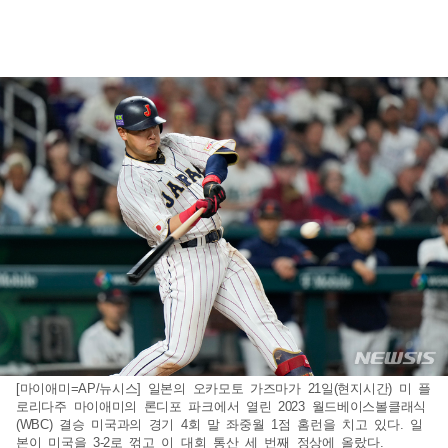
[마이애미=AP/뉴시스] 일본의 오카모토 가즈마가 21일(현지시간) 미 플
로리다주 마이애미의 론디포 파크에서 열린 2023 월드베이스볼클래식
(WBC) 결승 미국과의 경기 4회 말 좌중월 1점 홈런을 치고 있다. 일
본이 미국을 3-2로 꺾고 이 대회 통산 세 번째 정상에 올랐다.