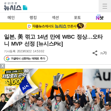
메인
랭킹
섹션
포토
일본, 美 꺾고 14년 만에 WBC 정상…오타
니 MVP 선정 [뉴시스Pic]
기사등록
2023/03/22 14:53:02
가
가
구글에서 선호하는 매체로 추가
X