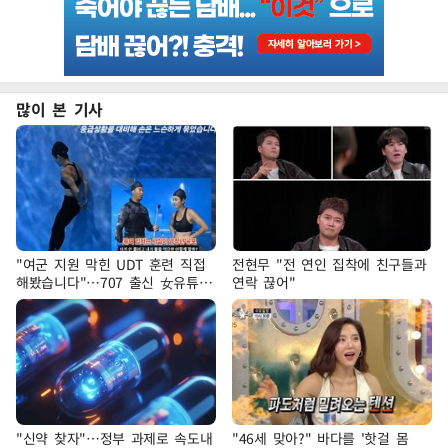
많이 본 기사
"여군 지원 막힌 UDT 훈련 직접
전현무 "전 연인 집착에 친구들과
해봤습니다"…707 출신 女유튜버
연락 끊어"
'완벽 소화'
"신약 찾자"…정부 과제로 속도내
"46세 맞아?" 바다를 '핫걸 몸