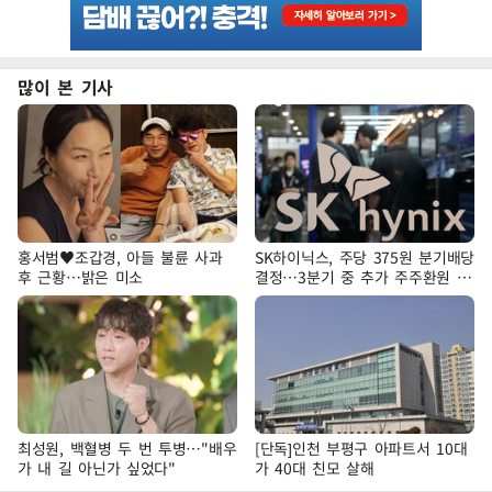
많이 본 기사
홍서범♥조갑경, 아들 불륜 사과
SK하이닉스, 주당 375원 분기배당
후 근황…밝은 미소
결정…3분기 중 추가 주주환원 발
표
최성원, 백혈병 두 번 투병…"배우
[단독]인천 부평구 아파트서 10대
가 내 길 아닌가 싶었다"
가 40대 친모 살해