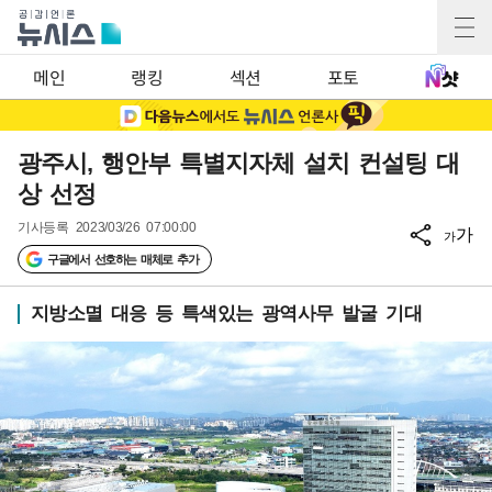
메인
랭킹
섹션
포토
광주시, 행안부 특별지자체 설치 컨설팅 대
상 선정
기사등록
2023/03/26 07:00:00
가
가
구글에서 선호하는 매체로 추가
지방소멸 대응 등 특색있는 광역사무 발굴 기대