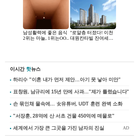
이시간
핫
뉴스
하리수 "이혼 내가 먼저 제안…아기 못 낳아 미안"
표창원, 남규리에 15년 만에 사과…"제가 틀렸습니다"
손 묶인채 물속에… 女유튜버, UDT 훈련 완벽 소화
"서장훈, 28억에 산 서초 건물 450억에 매물로"