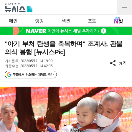
메인
랭킹
섹션
포토
"아기 부처 탄생을 축복하며" 조계사, 관불
의식 봉행 [뉴시스Pic]
기사등록
2023/05/11 14:19:09
가
가
최종수정
2023/05/11 14:42:05
구글에서 선호하는 매체로 추가