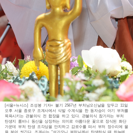
[서울=뉴시스] 조성봉 기자= 불기 2567년 부처님오신날을 앞두고 11일
오후 서울 종로구 조계사에서 삭발 수계식을 한 동자승이 아기 부처를
목욕시키는 관불의식 전 합장을 하고 있다. 관불의식 참가자는 부처
탄생지 룸비니 동산을 상징하는 의미로 아름다운 꽃으로 장식된 화단
가운데 부처 탄생 조각상을 안치하고 감로수를 떠서 부처 정수리에 물
을 부어 씻긴다. 조계사는 "석가모니 부처님께서 탄생하실 때 하늘에