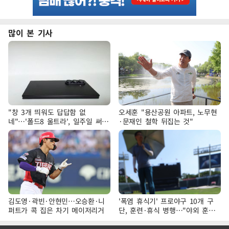
많이 본 기사
"창 3개 띄워도 답답함 없
오세훈 "용산공원 아파트, 노무현
네"…'폴드8 울트라', 일주일 써보
·문재인 철학 뒤집는 것"
니
김도영·곽빈·안현민…오승환·니
'폭염 휴식기' 프로야구 10개 구
퍼트가 콕 집은 차기 메이저리거
단, 훈련·휴식 병행…"야외 훈련
해도 안전 최우선"