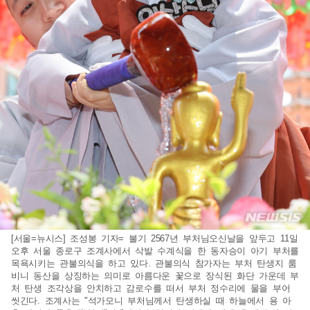
[서울=뉴시스] 조성봉 기자= 불기 2567년 부처님오신날을 앞두고 11일
오후 서울 종로구 조계사에서 삭발 수계식을 한 동자승이 아기 부처를
목욕시키는 관불의식을 하고 있다. 관불의식 참가자는 부처 탄생지 룸
비니 동산을 상징하는 의미로 아름다운 꽃으로 장식된 화단 가운데 부
처 탄생 조각상을 안치하고 감로수를 떠서 부처 정수리에 물을 부어
씻긴다. 조계사는 "석가모니 부처님께서 탄생하실 때 하늘에서 용 아