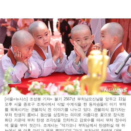
[서울=뉴시스] 조성봉 기자= 불기 2567년 부처님오신날을 앞두고 11일
오후 서울 종로구 조계사에서 삭발 수계식을 한 동자승들이 아기 부처
를 목욕시키는 관불의식 전 이야기를 나누고 있다. 관불의식 참가자는
부처 탄생지 룸비니 동산을 상징하는 의미로 아름다운 꽃으로 장식된
화단 가운데 부처 탄생 조각상을 안치하고 감로수를 떠서 부처 정수리
에 물을 부어 씻긴다. 조계사는 "석가모니 부처님께서 탄생하실 때 하
늘에서 용 아홉 마리가 물을 뿜었다"며 "아기 부처님의 탄생에 대해