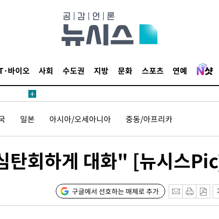
데뷔전
되길"
IT·바이오
사회
수도권
지방
문화
스포츠
연예
시작'
승리…정청래
국
일본
아시아/오세아니아
중동/아프리카
청래
청래 승리
7%·정청래
탄회하게 대화" [뉴시스Pic
2%·김민석
0.30%
구글에서 선호하는 매체로 추가
차에 첫 정
'