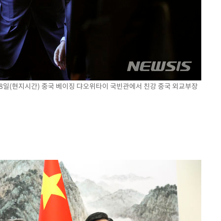
18일(현지시간) 중국 베이징 댜오위타이 국빈관에서 친강 중국 외교부장