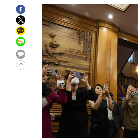
-4068초 전 >
손흥민, 68분 뛰고 2경기 침묵…LAFC, 톨루카에 1-0 승리
-3340초 전 >
'2경기 연속 침묵' 손흥민, 톨루카전 68분만 뛰고 슈팅 0개
-2092초 전 >
이강인, 오늘 서울서 AT마드리드 입단식…'전례 없는 특급
3시간 전 >
'여긴 20도, 저긴 50도'…열화상 카메라로 본 폭염 저감시설 
3시간 전 >
콜롬비아 신임 우파 대통령 취임 하루만에 차량폭탄 폭발 사건
-30402초 전 >
'AT마드리드 7번' 이강인, 맨시티 상대로 비공식 데뷔전
-29904초 전 >
[속보]'AT마드리드 7번' 이강인, 맨시티 상대로 비공식 
-27968초 전 >
네타냐후, 트럼프의 가자 평화 2차 15개조 평화안 '거부'
-24564초 전 >
이강인 ATM 입단식에 '상암벌 들썩'…"세계적인 선수 
-23560초 전 >
태풍 돌핀, 중 저장성 타이저우시 해안에 상륙 (1보)
-20906초 전 >
AT마드리드 데뷔 앞둔 이강인, 맨시티전 선발 대신 '벤치 
-19536초 전 >
[속보]與 강원·TK 당원투표 합산 김민석 48.54%로 
44.40%
-18870초 전 >
與 강원·TK 당원투표 합산 김민석 46.01%로 승리…정
44.53%
-18710초 전 >
[속보]與전대 권리당원투표…강원·경북 김민석, 대구 정
-18517초 전 >
[속보]與 당대표 경선, 경북 권리당원 투표 김민석 47.3
45.71%
-18419초 전 >
[속보]與 당대표 경선, 대구 권리당원 투표 정청래 47.8