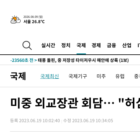
3시간 전 >
콜롬비아 신임 우파 대통령 취임 하루만에 차량폭탄 폭발 사건
-30402초 전 >
'AT마드리드 7번' 이강인, 맨시티 상대로 비공식 데뷔전
2026.08.09 (일)
서울 26.8℃
-29904초 전 >
[속보]'AT마드리드 7번' 이강인, 맨시티 상대로 비공식 
-27968초 전 >
네타냐후, 트럼프의 가자 평화 2차 15개조 평화안 '거부'
-24564초 전 >
이강인 ATM 입단식에 '상암벌 들썩'…"세계적인 선수 
실시간
정치
국제
경제
금융
산업
-23560초 전 >
태풍 돌핀, 중 저장성 타이저우시 해안에 상륙 (1보)
-20906초 전 >
AT마드리드 데뷔 앞둔 이강인, 맨시티전 선발 대신 '벤치 
-19536초 전 >
[속보]與 강원·TK 당원투표 합산 김민석 48.54%로 
국제
국제최신
국제기구
미주
유럽
중
44.40%
-18870초 전 >
與 강원·TK 당원투표 합산 김민석 46.01%로 승리…정
44.53%
-18710초 전 >
[속보]與전대 권리당원투표…강원·경북 김민석, 대구 정
-18517초 전 >
[속보]與 당대표 경선, 경북 권리당원 투표 김민석 47.3
미중 외교장관 회담… "허심
45.71%
-18419초 전 >
[속보]與 당대표 경선, 대구 권리당원 투표 정청래 47.8
46.35%
-18216초 전 >
[속보]與 당대표 경선, 강원 권리당원 투표 김민석 승리…5
득표
등록 2023.06.19 10:02:40
수정 2023.06.19 10:34:05
-16134초 전 >
"일본축구협회, 대한축구협회 성 접대 의혹 심판 조사"
-8776초 전 >
[속보]장은수, KLPGA 제주삼다수 역전 우승…데뷔 10년 
상
-4141초 전 >
"얼마나 더웠으면"…안동 물길공원서 헤엄친 구렁이 '소동