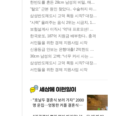
"호날두 결혼식 보러 가자" 2000
명 운집…엉뚱한 커플 결혼식에
'황당'