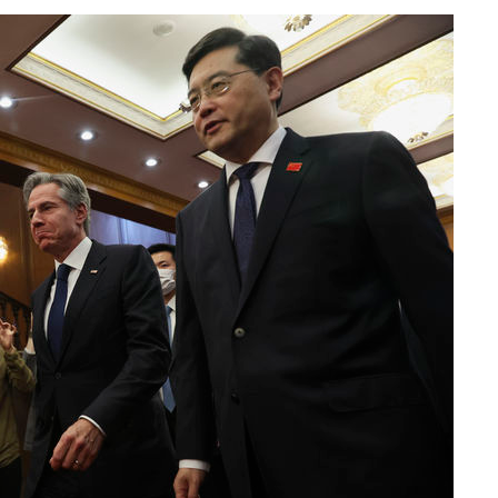
(종합)
대우'
'온도차'
데뷔전
되길"
시작'
승리…정청래
청래
청래 승리
7%·정청래
2%·김민석