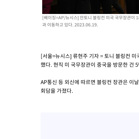
46.35%
-18216초 전 >
[속보]與 당대표 경선, 강원 권리당원 투표 김민석 승리…5
득표
-16134초 전 >
"일본축구협회, 대한축구협회 성 접대 의혹 심판 조사"
[베이징=AP/뉴시스] 안토니 블링컨 미국 국무장관이 
과 이동하고 있다. 2023.06.19.
-8776초 전 >
[속보]장은수, KLPGA 제주삼다수 역전 우승…데뷔 10년 
상
-4141초 전 >
"얼마나 더웠으면"…안동 물길공원서 헤엄친 구렁이 '소동
-4068초 전 >
손흥민, 68분 뛰고 2경기 침묵…LAFC, 톨루카에 1-0 승리
-3340초 전 >
'2경기 연속 침묵' 손흥민, 톨루카전 68분만 뛰고 슈팅 0개
[서울=뉴시스] 류현주 기자 = 토니 블링컨 
-2092초 전 >
이강인, 오늘 서울서 AT마드리드 입단식…'전례 없는 특급
했다. 현직 미 국무장관이 중국을 방문한 건 5
3시간 전 >
'여긴 20도, 저긴 50도'…열화상 카메라로 본 폭염 저감시설 
3시간 전 >
콜롬비아 신임 우파 대통령 취임 하루만에 차량폭탄 폭발 사건
AP통신 등 외신에 따르면 블링컨 장관은 이
회담을 가졌다.