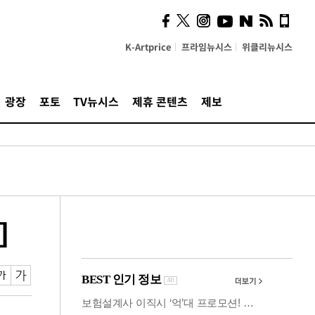
사이 해답 찾았죠"…알을
깨고 나온 '초자아'
K-Artprice
프라임뉴시스
위클리뉴시스
광장
포토
TV뉴시스
제휴 콘텐츠
제보
]