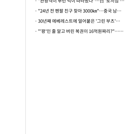
· "관광객이 뿌린 먹이 따라왔나"…日 '토끼섬' 멧돼지, 토끼까지 사냥
· "24년 전 펜팔 친구 찾아 3000㎞"…중국 남성 사연에 '뭉클'
· 30년째 에베레스트에 얼어붙은 '그린 부츠'…드디어 가족 품으로
· "'꽝'인 줄 알고 버린 복권이 16억원짜리?"…극적으로 되찾은 사연