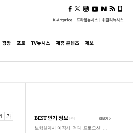
시, 스마트폰 액세서리에
NFC 더했다
K-Artprice
프라임뉴시스
위클리뉴시스
광장
포토
TV뉴시스
제휴 콘텐츠
제보