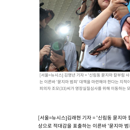
-3128초 전 >
[속보]원·달러 환율, 7.7원 내린 1416.1원 마감
-3017초 전 >
[속보] 노원서 40.1도 관측…서울, 2018년 이후 첫 40도
-107초 전 >
[속보]종합특검, '계엄 수용공간 확보' 신용해 前교정본부장
17분 전 >
외신들도 주목한 韓축구 파문…"국민적 공분에 수사 재개"
17분 전 >
11시간 압수수색에 성접대 파문까지…'쑥대밭' 된 축구협회
33분 전 >
[속보]규제합리화위원회 부위원장에 김태유 서울대 공대 교
후임
[서울=뉴시스] 김명년 기자 = '신림동 묻지마 칼부림
는 이른바 '묻지마 범죄' 대책을 마련해야 한다는 지적이
피의자 조모(33)씨가 영장실질심사를 위해 이동하는 모습. 
[서울=뉴시스]김래현 기자 = '신림동 묻지마
상으로 적대감을 표출하는 이른바 '묻지마 범