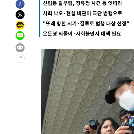
17분 전 >
11시간 압수수색에 성접대 파문까지…'쑥대밭' 된 축구협회
신림동 칼부림, 정유정 사건 등 잇따라
34분 전 >
[속보]규제합리화위원회 부위원장에 김태유 서울대 공대 교
사회 낙오·현실 비관이 극단 범행으로
후임
-28045초 전 >
이강인, 폭염 속 AT마드리드 첫 훈련…80명 식사 대접까
"또래 향한 시기·질투로 범행 대상 선정"
-25184초 전 >
미 사업체 일자리, 7월에 2.3만개 순감하고 그 전 2개월 1
은둔형 외톨이·사회불만자 대책 필요
하향수정 (2보)
-24632초 전 >
[속보] 미 사업체, 일자리 7월에 2.3만 개 줄어…실업률은
↓
-20495초 전 >
[속보]이 대통령 "부동산 공급 기존 사고방식 매달리지 
실천"
-19580초 전 >
이란, "오만과 '중앙 단일 루트' 합의…북쪽 인바운드·남
운드는 임시"
-11148초 전 >
"낮 기온 소폭 하락"…수도권 폭염중대경보, 폭염경보로
-11112초 전 >
[속보]이 대통령, '호우피해' 안동·의성 관할 4개 면 특
선포
-11075초 전 >
[단독]중수청 지원 검사들, 정원 초과 시 낮은 계급 임용
갈 수도
-9046초 전 >
낮 최고 37도 찜통더위…곳곳 소나기·강원 많은 비[내일날
-7352초 전 >
SK하이닉스, 용인·청주 팹에 54조 투자…"AI 메모리 수요
응"
-4208초 전 >
여자배구 이재영·이다영 자매, 아제르바이잔 투란VC 입단
-3461초 전 >
외국인 심판 성 접대 7경기 들여다보니…한국 축구 '5승 2
-3195초 전 >
[속보]코스닥, 2.86포인트(0.36%) 내린 798.81마감
-3148초 전 >
[속보]코스피, 6200선 약보합…0.60% 내린 6258.77에 