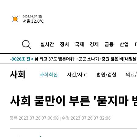
-24612초 전 >
[속보] 미 사업체, 일자리 7월에 2.3만 개 줄어…실업률은
↓
-20475초 전 >
[속보]이 대통령 "부동산 공급 기존 사고방식 매달리지 
실천"
2026.08.07 (금)
-19560초 전 >
이란, "오만과 '중앙 단일 루트' 합의…북쪽 인바운드·남
서울 32.0℃
운드는 임시"
-11128초 전 >
"낮 기온 소폭 하락"…수도권 폭염중대경보, 폭염경보로
-11092초 전 >
[속보]이 대통령, '호우피해' 안동·의성 관할 4개 면 특
선포
실시간
정치
국제
경제
금융
산업
-11055초 전 >
[단독]중수청 지원 검사들, 정원 초과 시 낮은 계급 임용
갈 수도
-9026초 전 >
낮 최고 37도 찜통더위…곳곳 소나기·강원 많은 비[내일날
-7332초 전 >
SK하이닉스, 용인·청주 팹에 54조 투자…"AI 메모리 수요
응"
-4188초 전 >
여자배구 이재영·이다영 자매, 아제르바이잔 투란VC 입단
사회
사회최신
사건/사고
법원/검찰
의료
-3441초 전 >
외국인 심판 성 접대 7경기 들여다보니…한국 축구 '5승 2
-3175초 전 >
[속보]코스닥, 2.86포인트(0.36%) 내린 798.81마감
사회 불만이 부른 '묻지마
-3128초 전 >
[속보]코스피, 6200선 약보합…0.60% 내린 6258.77에 
-3108초 전 >
[속보]원·달러 환율, 7.7원 내린 1416.1원 마감
-2997초 전 >
[속보] 노원서 40.1도 관측…서울, 2018년 이후 첫 40도
등록 2023.07.26 07:00:00
수정 2023.07.26 07:32:06
-87초 전 >
[속보]종합특검, '계엄 수용공간 확보' 신용해 前교정본부장 
17분 전 >
외신들도 주목한 韓축구 파문…"국민적 공분에 수사 재개"