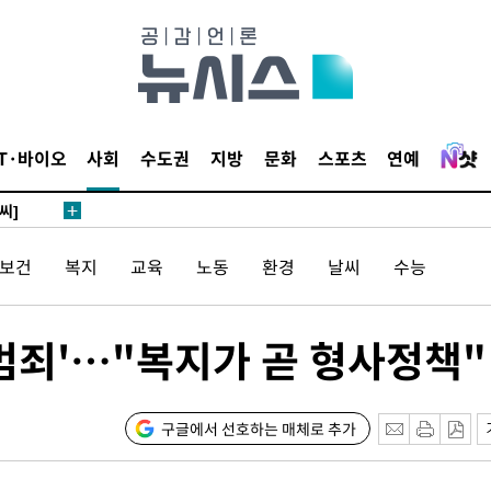
 4.1%로
말고 과감히
쪽 아웃바
 하향
별재난지역
IT·바이오
사회
수도권
지방
문화
스포츠
연예
…희망지 못
씨]
 선제 대
/보건
복지
교육
노동
환경
날씨
수능
무'
 범죄'…"복지가 곧 형사정책"
마쳐
구글에서 선호하는 매체로 추가
기소