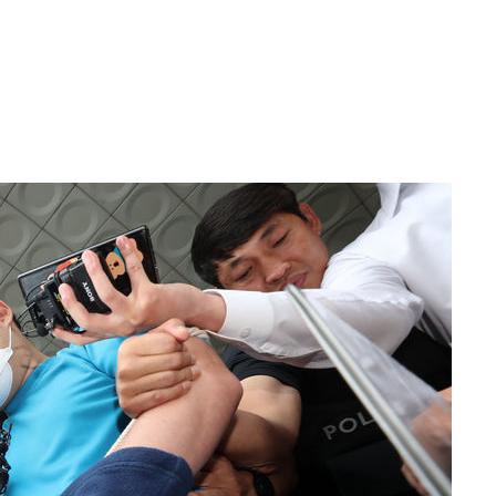
수…이병태
지(종합)
0.3만개
 4.1%로
말고 과감히
쪽 아웃바
 하향
별재난지역
…희망지 못
씨]
 선제 대
무'
마쳐