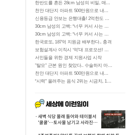
새벽 식당 몰래 들어와 테이블서
'쿨쿨'…토사물 남기고 사라진 남
성