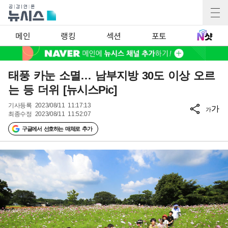
메인
랭킹
섹션
포토
태풍 카눈 소멸… 남부지방 30도 이상 오르
는 등 더위 [뉴시스Pic]
기사등록
2023/08/11 11:17:13
가
가
최종수정
2023/08/11 11:52:07
구글에서 선호하는 매체로 추가