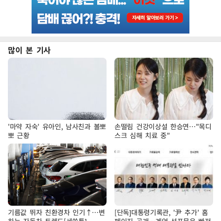
많이 본 기사
'마약 자숙' 유아인, 남사친과 볼뽀
손떨림 건강이상설 한승연…"목디
뽀 근황
스크 심해 치료 중"
기름값 뛰자 친환경차 인기↑…변
[단독]대통령기록관, '尹 추가' 홈