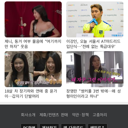
제니, 동거 여부 물음에 "여기까지
이강인, 오늘 서울서 AT마드리드
만 하자" 웃음
입단식…'전례 없는 특급대우'
18살 차 장기하와 연애 중 윤가
장영란 "쌍커풀 3번 밖에…왜 성
이…갑자기 단발머리
형미인이라고 하냐"
회사소개
제휴/컨텐츠 판매
약관·정책
고충처리
PC화면
제보하기
앱 다운로드
맨위로↑