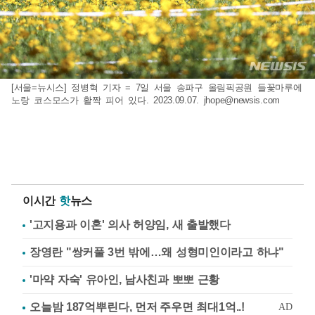
[서울=뉴시스] 정병혁 기자 = 7일 서울 송파구 올림픽공원 들꽃마루에
노랑 코스모스가 활짝 피어 있다. 2023.09.07.
jhope@newsis.com
이시간
핫
뉴스
'고지용과 이혼' 의사 허양임, 새 출발했다
장영란 "쌍커풀 3번 밖에…왜 성형미인이라고 하냐"
'마약 자숙' 유아인, 남사친과 뽀뽀 근황