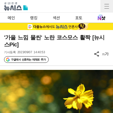
메인
랭킹
섹션
포토
'가을 느낌 물씬' 노란 코스모스 활짝 [뉴시
스Pic]
기사등록
2023/09/07 14:40:53
가
가
구글에서 선호하는 매체로 추가