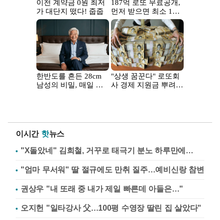
이시간
핫
뉴스
"X돌았네" 김희철, 거꾸로 태극기 분노 하루만에…
"엄마 무서워" 딸 절규에도 만취 질주…예비신랑 참변
권상우 "내 또래 중 내가 제일 빠른데 아들은…"
오지헌 "일타강사 父…100평 수영장 딸린 집 살았다"