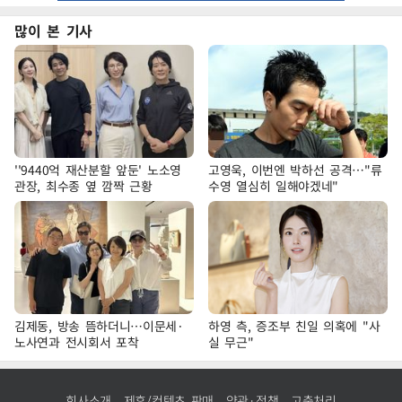
많이 본 기사
''9440억 재산분할 앞둔' 노소영
고영욱, 이번엔 박하선 공격…"류
관장, 최수종 옆 깜짝 근황
수영 열심히 일해야겠네"
김제동, 방송 뜸하더니…이문세·
하영 측, 증조부 친일 의혹에 "사
노사연과 전시회서 포착
실 무근"
회사소개
제휴/컨텐츠 판매
약관·정책
고충처리