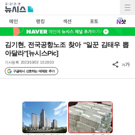
메인
랭킹
섹션
포토
김기현, 전국공항노조 찾아 "일꾼 김태우 뽑
아달라"[뉴시스Pic]
기사등록
2023/10/03 10:28:03
가
가
구글에서 선호하는 매체로 추가