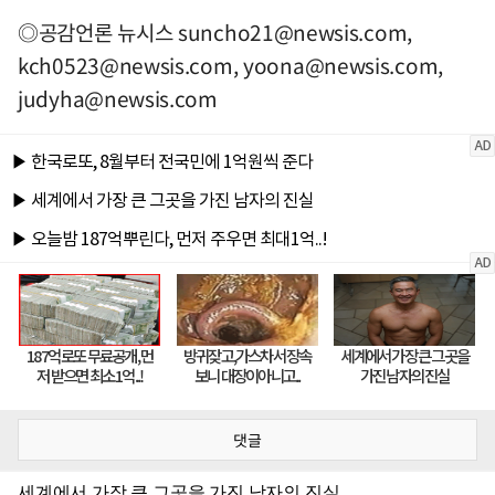
◎공감언론 뉴시스
suncho21@newsis.com
,
kch0523@newsis.com
,
yoona@newsis.com
,
judyha@newsis.com
댓글