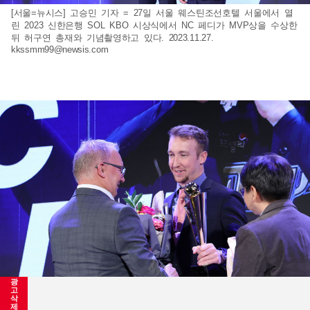
[서울=뉴시스] 고승민 기자 = 27일 서울 웨스틴조선호텔 서울에서 열
린 2023 신한은행 SOL KBO 시상식에서 NC 페디가 MVP상을 수상한
뒤 허구연 총재와 기념촬영하고 있다. 2023.11.27.
kkssmm99@newsis.com
광
고
삭
제