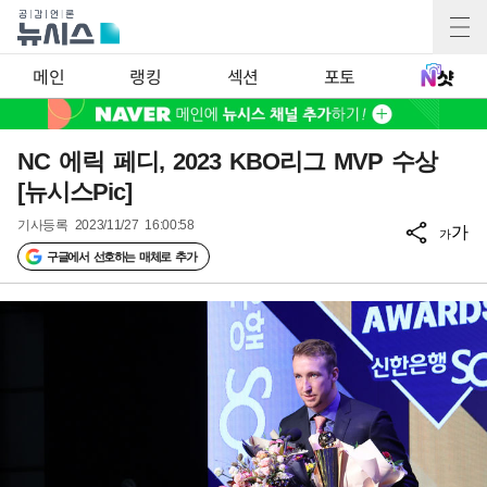
메인
랭킹
섹션
포토
NC 에릭 페디, 2023 KBO리그 MVP 수상
[뉴시스Pic]
기사등록
2023/11/27 16:00:58
가
가
구글에서 선호하는 매체로 추가