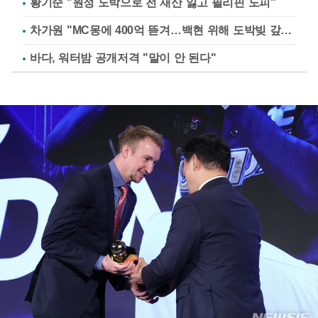
황기순 "원정 도박으로 전 재산 잃고 필리핀 도피"
차가원 "MC몽에 400억 뜯겨…백현 위해 도박빚 갚아줘"
바다, 워터밤 공개저격 "말이 안 된다"