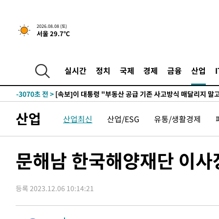
2026.08.08 (토)
서울 29.7℃
5시간 전 >
[속보]규제합리화위원회 부위원장에 김태유 서울대 공대 교
후임
-10620초 전 >
이강인, 폭염 속 AT마드리드 첫 훈련…80명 식사 대접까
-7759초 전 >
미 사업체 일자리, 7월에 2.3만개 순감하고 그 전 2개월 10
실시간
정치
국제
경제
금융
산업
향수정 (2보)
-7207초 전 >
[속보] 미 사업체, 일자리 7월에 2.3만 개 줄어…실업률은 
↓
-3070초 전 >
[속보]이 대통령 "부동산 공급 기존 사고방식 매달리지 말
실천"
-2155초 전 >
이란, "오만과 '중앙 단일 루트' 합의…북쪽 인바운드·남
산업
산업최신
산업/ESG
유통/생활경제
드는 임시"
1시간 전 >
"낮 기온 소폭 하락"…수도권 폭염중대경보, 폭염경보로 하
1시간 전 >
[속보]이 대통령, '호우피해' 안동·의성 관할 4개 면 특별재
1시간 전 >
[단독]중수청 지원 검사들, 정원 초과 시 낮은 계급 임용…희망
문해남 한국해양재단 이사장
수도
2시간 전 >
낮 최고 37도 찜통더위…곳곳 소나기·강원 많은 비[내일날씨
2시간 전 >
SK하이닉스, 용인·청주 팹에 54조 투자…"AI 메모리 수요 
등록 2023.12.06 10:14:21
3시간 전 >
여자배구 이재영·이다영 자매, 아제르바이잔 투란VC 입단
3시간 전 >
외국인 심판 성 접대 7경기 들여다보니…한국 축구 '5승 2무'
3시간 전 >
[속보]코스닥, 2.86포인트(0.36%) 내린 798.81마감