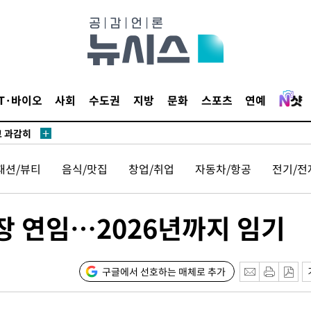
수…이병태
지(종합)
.3만개 하
IT·바이오
사회
수도권
지방
문화
스포츠
연예
4.1%로
고 과감히
쪽 아웃바운
패션/뷰티
음식/맛집
창업/취업
자동차/항공
전기/전
향
난지역 선포
지 못 갈
 연임…2026년까지 임기
]
선제 대응"
구글에서 선호하는 매체로 추가