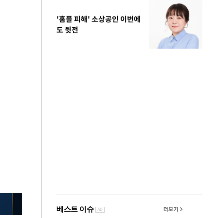
'홈플 피해' 소상공인 이번에
도 뒷전