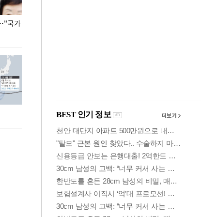
…"국가
홈플러스, 67개 점포 가오픈… 13일 정식 개장
오세훈 서울시장,
환경 점검