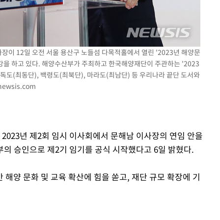
홍서범♥조갑경, 아들 불륜
1
과 후 근황…밝은 미소
선제 대응"
[단독]인천 부평구 아파트서
2
모 살해
장이 12일 오전 서울 용산구 노들섬 다목적홀에서 열린 '2023년 해양문
[속보]이 대통령, '호우피
3
특강을 하고 있다. 해양수산부가 주최하고 한국해양재단이 주관하는 '2023
쳐
4개 면 특별재난지역 선포
 독도(최동단), 백령도(최북단), 마라도(최남단) 등 우리나라 끝단 도서와
ewsis.com
[속보]이 대통령 "부동산
4
매달리지 말고 과감히 실천
기소
'서준맘' 박세미, 연하 남
5
생각도"
 2023년 제2회 임시 이사회에서 문해남 이사장의 연임 안을
의 승인으로 제2기 임기를 공식 시작했다고 6일 밝혔다.
수…이병태
SK하이닉스, 용인·청주 팹
6
자…"AI 메모리 수요 선제
해양 문화 및 교육 확산에 힘을 쏟고, 재단 규모 확장에 기
태풍 '돌핀' 日 남서부 지
7
명 대피령