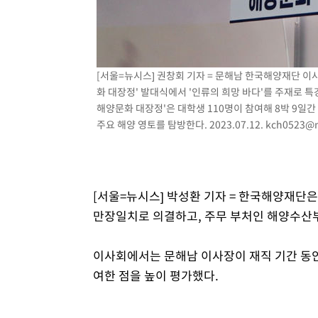
2시간 전 >
SK하이닉스, 용인·청주 팹에 54조 투자…"AI 메모리 수요 
3시간 전 >
여자배구 이재영·이다영 자매, 아제르바이잔 투란VC 입단
3시간 전 >
외국인 심판 성 접대 7경기 들여다보니…한국 축구 '5승 2무'
[서울=뉴시스] 권창회 기자 = 문해남 한국해양재단 이사
3시간 전 >
[속보]코스닥, 2.86포인트(0.36%) 내린 798.81마감
화 대장정' 발대식에서 '인류의 희망 바다'를 주재로 
3시간 전 >
[속보]코스피, 6200선 약보합…0.60% 내린 6258.77에 마
해양문화 대장정'은 대학생 110명이 참여해 8박 9일간
3시간 전 >
[속보]원·달러 환율, 7.7원 내린 1416.1원 마감
주요 해양 영토를 탐방한다. 2023.07.12.
kch0523@n
4시간 전 >
[속보] 노원서 40.1도 관측…서울, 2018년 이후 첫 40도
4시간 전 >
[속보]종합특검, '계엄 수용공간 확보' 신용해 前교정본부장 
5시간 전 >
외신들도 주목한 韓축구 파문…"국민적 공분에 수사 재개"
[서울=뉴시스] 박성환 기자 = 한국해양재단은
5시간 전 >
11시간 압수수색에 성접대 파문까지…'쑥대밭' 된 축구협회
만장일치로 의결하고, 주무 부처인 해양수산부
5시간 전 >
[속보]규제합리화위원회 부위원장에 김태유 서울대 공대 교
후임
이사회에서는 문해남 이사장이 재직 기간 동안 
여한 점을 높이 평가했다.