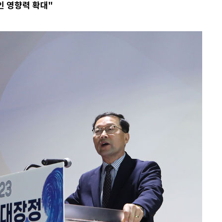
인 영향력 확대"
쳐
기소
수…이병태
지(종합)
.3만개 하
4.1%로
고 과감히
쪽 아웃바운
향
난지역 선포
지 못 갈
]