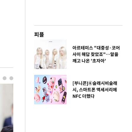
피플
아르테미스 "대중성·코어
사이 해답 찾았죠"…알을
깨고 나온 '초자아'
[부니콘]⑥슬래시비슬래
시, 스마트폰 액세서리에
NFC 더했다