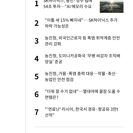
 사
SK하이닉스, 용인·청주 팹에
1
1
54조 투자…"AI 메모리 수요
선제 대응"
 10대가 40대 친
"이틀 새 15% 빠지네"… SK하이닉스 추가
2
2
하락 가능성은
해' 안동·의성 관할
농진청, 외국인근로자 등 폭염 취약계층 안전
3
3
관리 강화
 공급 기존 사고방식
농진청, 도미니카공화국 '무병 씨감자 조직배
4
4
"
양실' 준공
자친구와 열애 "결혼
농진청, 가뭄·폭염 총력 대응…작물·축산·
5
5
농업인 안전 점검
에 54조 투
"더워 잘 수가 없네"…열대야에 꿀잠 도울 수
6
6
 대응"
면템은?
역 강타…주민 26만
"'연료난' 러시아, 한국서 경유·항공유 3만t
7
7
선적"