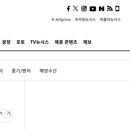
K-Artprice
프라임뉴시스
위클리뉴시스
광장
포토
TV뉴시스
제휴 콘텐츠
제보
자
중기/벤처
해양수산