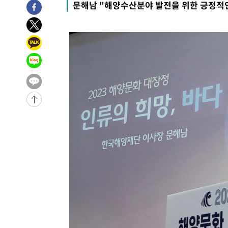
문해남 "해양수산분야 발전을 위한 긍정적
3시간 전 >
[속보]코스피, 6200선 약보합…0.60% 내린 6258.77에 마
3시간 전 >
[속보]원·달러 환율, 7.7원 내린 1416.1원 마감
4시간 전 >
[속보] 노원서 40.1도 관측…서울, 2018년 이후 첫 40도
4시간 전 >
[속보]종합특검, '계엄 수용공간 확보' 신용해 前교정본부장 
5시간 전 >
외신들도 주목한 韓축구 파문…"국민적 공분에 수사 재개"
5시간 전 >
11시간 압수수색에 성접대 파문까지…'쑥대밭' 된 축구협회
5시간 전 >
[속보]규제합리화위원회 부위원장에 김태유 서울대 공대 교
후임
-10620초 전 >
이강인, 폭염 속 AT마드리드 첫 훈련…80명 식사 대접까
-7759초 전 >
미 사업체 일자리, 7월에 2.3만개 순감하고 그 전 2개월 10
향수정 (2보)
-7207초 전 >
[속보] 미 사업체, 일자리 7월에 2.3만 개 줄어…실업률은 
↓
-3070초 전 >
[속보]이 대통령 "부동산 공급 기존 사고방식 매달리지 말
실천"
-2155초 전 >
이란, "오만과 '중앙 단일 루트' 합의…북쪽 인바운드·남
드는 임시"
1시간 전 >
"낮 기온 소폭 하락"…수도권 폭염중대경보, 폭염경보로 하
1시간 전 >
[속보]이 대통령, '호우피해' 안동·의성 관할 4개 면 특별재
1시간 전 >
[단독]중수청 지원 검사들, 정원 초과 시 낮은 계급 임용…희망
수도
2시간 전 >
낮 최고 37도 찜통더위…곳곳 소나기·강원 많은 비[내일날씨