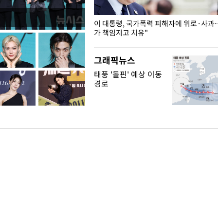
개구리밥
이 대통령, 국가폭력 피해자에 위로·사과
가 책임지고 치유"
그래픽뉴스
태풍 '돌핀' 예상 이동
경로