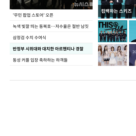
컴백하는 스키즈
지석천 뒤덮은 
'무민 팝업 스토어' 오픈
녹색 빛깔 띄는 동복호…저수율은 절반 남짓
삼정검 수치 수여식
반정부 시위대와 대치한 아르헨티나 경찰
동성 커플 입장 축하하는 하객들