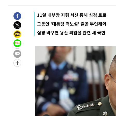
4시간 전 >
손흥민, 5경기 연속골 실패…LAFC는 승부차기 끝 과달라하라
6시간 전 >
내일까지 39도 '펄펄'…기상청 "태풍 지나며 폭염 잠시 꺾인
11일 내부망 지휘 서신 통해 심경 토로
-14736초 전 >
'월드컵 탈락 후폭풍' 축구협회…11시간 걸린 초유의 압
그동안 '대통령 격노설' 줄곧 부인해와
합)
-14172초 전 >
[속보] 뉴욕증시, 혼조 출발…나스닥 0.3%↓, 다우 0.1
심경 바꾸면 용산 외압설 관련 새 국면
-12965초 전 >
축구협회, 15년 전 심판 성 접대 파문에 "현재는 내부 지
-11650초 전 >
경찰, '홍명보는 2순위' 결론냈던 스포츠윤리센터도 압
45분 전 >
[속보]합참 "北 발사체는 단거리탄도미사일…감시·경계태세 
50분 전 >
日방위성, 北이 동해로 쏜 발사체는 탄도미사일 가능성
1시간 전 >
[속보] SKT, 에이닷 서비스 장애 발생…"원인 파악 중"
1시간 전 >
[속보]합참 "북, 동해상으로 미상 발사체 발사"
1시간 전 >
'낮 최고 39도' 불볕더위…한밤 열대야도 계속[내일날씨]
1시간 전 >
[속보]7~9일 프로야구 3연전도 폭염 취소…11일 재개
1시간 전 >
"韓 외환시장 개입 관측 배경엔 美의 대한국 무역적자 있어"
1시간 전 >
'월드컵 탈락 후폭풍' 축구협회…초유의 압수수색에 '충격·당
1시간 전 >
서울 낮 37.9도, 올여름 최고치 경신…영등포 순간 '40도'
1시간 전 >
[속보]종합특검, 대검 추가 압수수색…내란 중요임무종사 혐