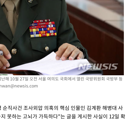
 격파
다"
지난해 10월 27일 오전 서울 여의도 국회에서 열린 국방위원회 국방부 등
hwan@newsis.com
 상병 순직사건 조사외압 의혹의 핵심 인물인 김계환 해병대 사
지 못하는 고뇌가 가득하다"는 글을 게시한 사실이 12일 확