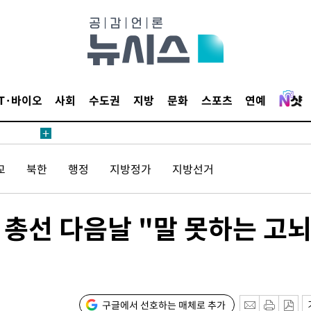
침 준수"
수수색
강화"
IT·바이오
사회
수도권
지방
문화
스포츠
연예
교
북한
행정
지방정가
지방선거
황'
 총선 다음날 "말 못하는 고뇌
의
구글에서 선호하는 매체로 추가