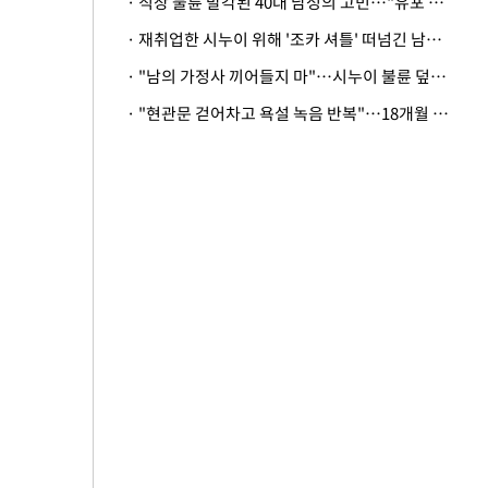
· 직장 불륜 발각된 40대 남성의 고민…"유포 동료 명예훼손·협박죄 고소 가능할까"
· 재취업한 시누이 위해 '조카 셔틀' 떠넘긴 남편…아내 "난 못한다"
· "남의 가정사 끼어들지 마"…시누이 불륜 덮으려는 남편에 억울한 아내
· "현관문 걷어차고 욕설 녹음 반복"…18개월 아기 키우는 집 뒤흔든 '앞집의 비극'