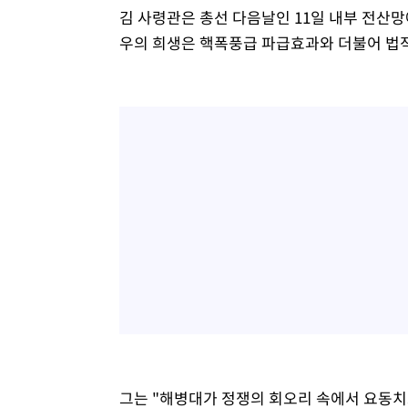
김 사령관은 총선 다음날인 11일 내부 전산망
우의 희생은 핵폭풍급 파급효과와 더불어 법적
그는 "해병대가 정쟁의 회오리 속에서 요동치