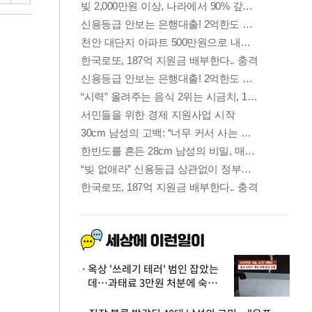
옥상 '쓰레기 테러' 범인 잡았는
데…과태료 3만원 처분에 숙박업
주 허탈