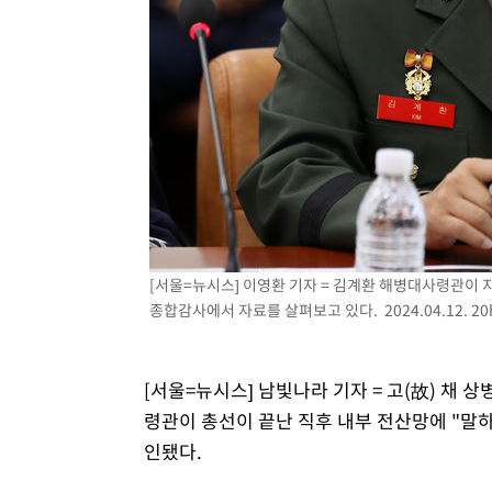
3시간 전 >
[속보]코스닥, 800p 회복…0.26% 오른 801.67 마감
3시간 전 >
[속보]코스피, 301.88포인트(4.58%) 내린 6296.38 마감
3시간 전 >
[속보]원·달러 환율, 0.7원 내린 1423.8원 마감
3시간 전 >
"여기 떨어졌다"…다누리, 스페이스X 로켓 달 충돌 흔적 포착
4시간 전 >
손흥민, 5경기 연속골 실패…LAFC는 승부차기 끝 과달라하라
6시간 전 >
내일까지 39도 '펄펄'…기상청 "태풍 지나며 폭염 잠시 꺾인
[서울=뉴시스] 이영환 기자 = 김계환 해병대사령관이 
종합감사에서 자료를 살펴보고 있다. 2024.04.12.
20
[서울=뉴시스] 남빛나라 기자 = 고(故) 채
령관이 총선이 끝난 직후 내부 전산망에 "말하
인됐다.