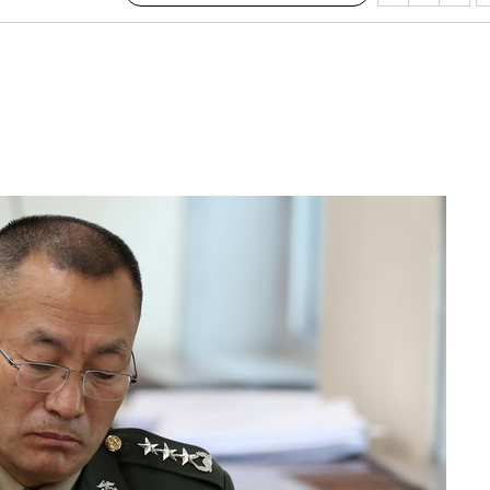
 격파
다"
수수색(종
4%↑
침 준수"
수수색
강화"
황'
의