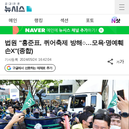
메인
랭킹
섹션
포토
법원 "홍준표, 퀴어축제 방해○…모욕·명예훼
손X"(종합)
기사등록
2024/05/24 16:42:04
가
가
구글에서 선호하는 매체로 추가