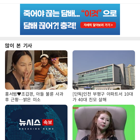
많이 본 기사
홍서범♥조갑경, 아들 불륜 사과
[단독]인천 부평구 아파트서 10대
후 근황…밝은 미소
가 40대 친모 살해