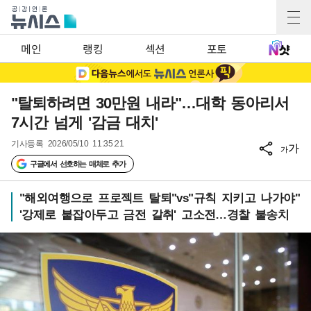
메인
랭킹
섹션
포토
"탈퇴하려면 30만원 내라"…대학 동아리서
7시간 넘게 '감금 대치'
기사등록
2026/05/10 11:35:21
가
가
구글에서 선호하는 매체로 추가
"해외여행으로 프로젝트 탈퇴"vs"규칙 지키고 나가야"
'강제로 붙잡아두고 금전 갈취' 고소전…경찰 불송치