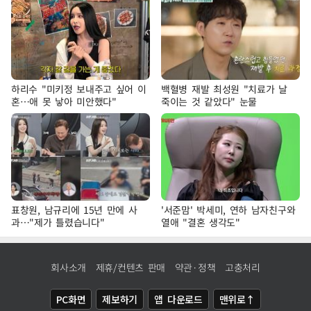
하리수 "미키정 보내주고 싶어 이
백혈병 재발 최성원 "치료가 날
혼…애 못 낳아 미안했다"
죽이는 것 같았다" 눈물
표창원, 남규리에 15년 만에 사
'서준맘' 박세미, 연하 남자친구와
과…"제가 틀렸습니다"
열애 "결혼 생각도"
회사소개
제휴/컨텐츠 판매
약관·정책
고충처리
PC화면
제보하기
앱 다운로드
맨위로↑