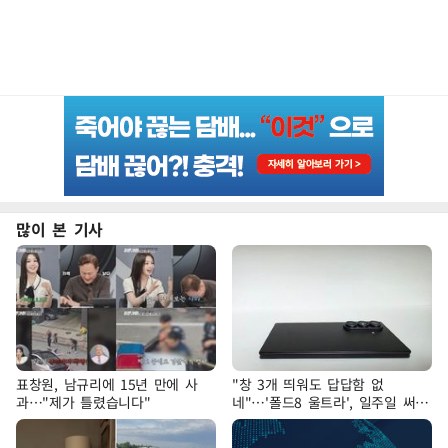
많이 본 기사
표창원, 남규리에 15년 만에 사
"창 3개 띄워도 답답함 없
과…"제가 틀렸습니다"
네"…'폴드8 울트라', 일주일 써보
니