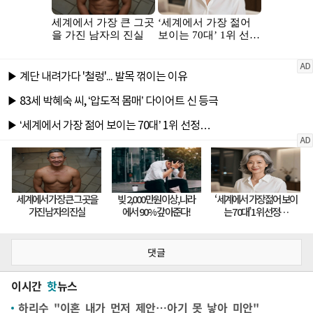
댓글
이시간
핫
뉴스
하리수 "이혼 내가 먼저 제안…아기 못 낳아 미안"