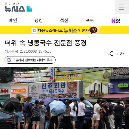
메인
랭킹
섹션
포토
더위 속 냉콩국수 전문점 풍경
기사등록
2026/06/03 15:45:56
가
가
구글에서 선호하는 매체로 추가