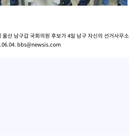
하리수 "미키정 보내주고 
1
어 이혼…애 못 낳아 미안
다"
표창원, 남규리에 15년 
2
렸습니다"
힘 울산 남구갑 국회의원 후보가 4일 남구 자신의 선거사무소
백혈병 재발 최성원 "치료
3
6.04.
bbs@newsis.com
았다" 눈물
'서준맘' 박세미, 연하 남
4
생각도"
英유명 여배우, 큰 교통사
5
살았다
"창 3개 띄워도 답답함 없
6
라', 일주일 써보니
황기순 "원정도박 후 필리
7
류…1년간 은둔"