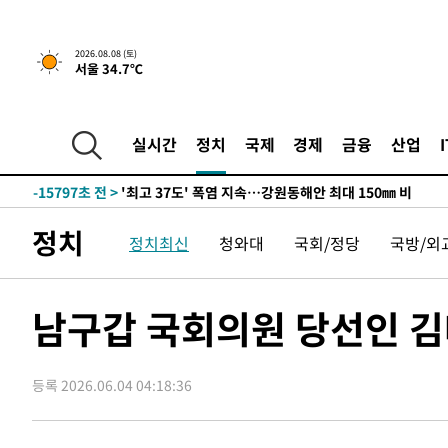
2026.08.08 (토)
서울 34.7℃
-8923초 전 >
[속보]뉴욕증시 상승 마감…S&P 0.6% 나스닥 1.3%↑
-31641초 전 >
극한폭염 한풀 꺾이지만…'낮 최고 35도' 무더위, 열대야
주 날씨]
-28659초 전 >
축구협회 "압수수색·성접대 논란 사과…쇄신의 기회로 
실시간
정치
국제
경제
금융
산업
-27176초 전 >
[속보]'압수수색·성접대 논란' 축구협회 "실망과 걱정 
송"
-15797초 전 >
'최고 37도' 폭염 지속…강원동해안 최대 150㎜ 비
-8923초 전 >
[속보]뉴욕증시 상승 마감…S&P 0.6% 나스닥 1.3%↑
정치
정치최신
청와대
국회/정당
국방/외
-31641초 전 >
극한폭염 한풀 꺾이지만…'낮 최고 35도' 무더위, 열대야
주 날씨]
-28659초 전 >
축구협회 "압수수색·성접대 논란 사과…쇄신의 기회로 
-27176초 전 >
[속보]'압수수색·성접대 논란' 축구협회 "실망과 걱정 
남구갑 국회의원 당선인 
송"
-15797초 전 >
'최고 37도' 폭염 지속…강원동해안 최대 150㎜ 비
-8923초 전 >
[속보]뉴욕증시 상승 마감…S&P 0.6% 나스닥 1.3%↑
등록 2026.06.04 04:18:36