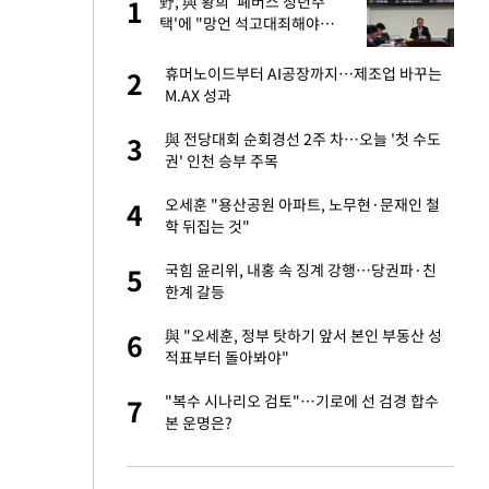
싶
野, 與 황희 '폐버스 청년주
1
1
했
택'에 "망언 석고대죄해야…
본인부터 살아보라"(종합)
만에 사과…"제가 틀
휴머노이드부터 AI공장까지…제조업 바꾸는
2
2
M.AX 성과
가 날 죽이는 것 같
與 전당대회 순회경선 2주 차…오늘 '첫 수도
3
3
권' 인천 승부 주목
자친구와 열애 "결혼
오세훈 "용산공원 아파트, 노무현·문재인 철
4
4
학 뒤집는 것"
고서 기아차 덕에
국힘 윤리위, 내홍 속 징계 강행…당권파·친
5
5
한계 갈등
네"…'폴드8 울트
與 "오세훈, 정부 탓하기 앞서 본인 부동산 성
6
6
적표부터 돌아봐야"
핀서 2년 불법체
"복수 시나리오 검토"…기로에 선 검경 합수
7
7
본 운명은?