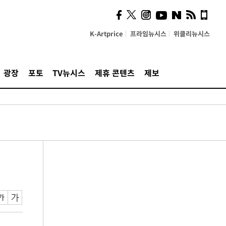
K-Artprice
프라임뉴시스
위클리뉴시스
광장
포토
TV뉴시스
제휴 콘텐츠
제보