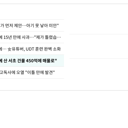
내가 먼저 제안…아기 못 낳아 미안"
표창원, 남규리에 15년 만에 사과…"제가 틀렸습니다"
… 女유튜버, UDT 훈련 완벽 소화
에 산 서초 건물 450억에 매물로"
고독사에 오열 "이틀 만에 발견"