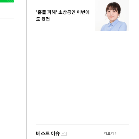
'홈플 피해' 소상공인 이번에
도 뒷전