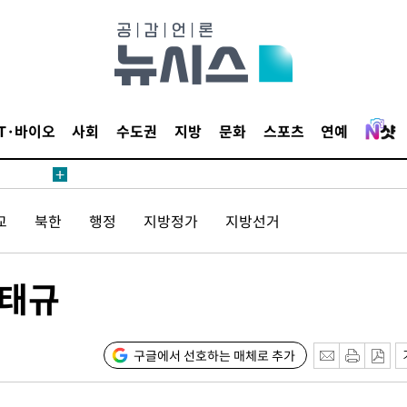
 계속[다음
삼겠다"
IT·바이오
사회
수도권
지방
문화
스포츠
연예
안겨드려 죄
교
북한
행정
지방정가
지방선거
 계속[다음
삼겠다"
안겨드려 죄
김태규
구글에서 선호하는 매체로 추가