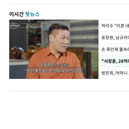
이시간
핫뉴스
하리수 "이혼 
손 묶인채 물속에
"서장훈, 28억
방은희, 어머니 