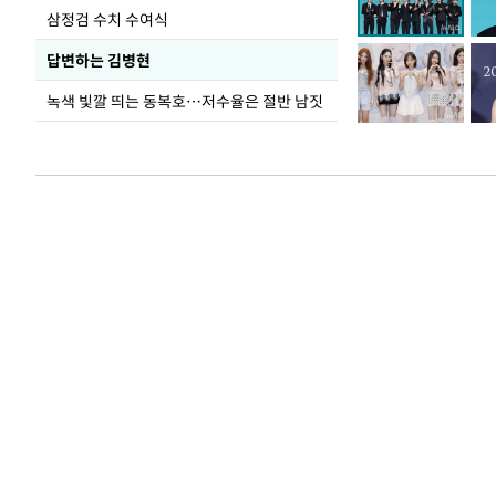
삼정검 수치 수여식
답변하는 김병현
녹색 빛깔 띄는 동복호…저수율은 절반 남짓