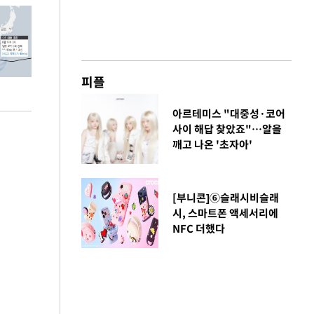
피플
아르테미스 "대중성·코어
사이 해답 찾았죠"…알을
깨고 나온 '초자아'
[부니콘]⑥슬래시비슬래
시, 스마트폰 액세서리에
NFC 더했다