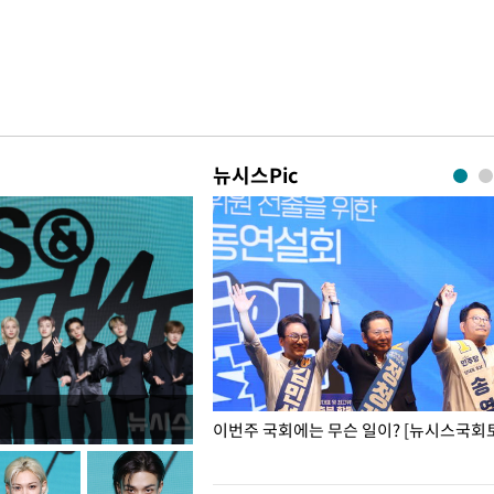
뉴시스Pic
폭력 피해자에 위로·사과…"국가
이번주 국회에는 무슨 일이? [뉴시스국회토
"