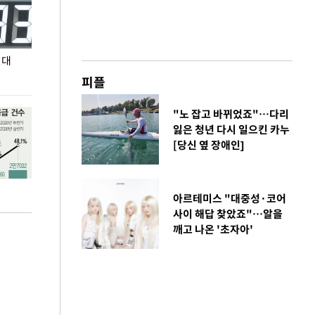
원대
민주당 당대표 후보 김민석, 제주·인천 권리당원
무더위 잊는 도심형
투표서 정청래에 승리
페스티벌'
피플
"노 잡고 바뀌었죠"…다리
잃은 청년 다시 일으킨 카누
[당신 옆 장애인]
아르테미스 "대중성·코어
사이 해답 찾았죠"…알을
깨고 나온 '초자아'