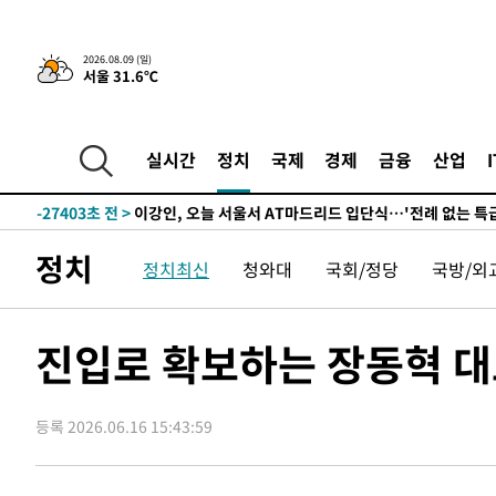
2026.08.09 (일)
서울 31.6℃
5분 전 >
“美 이란전 무기 소진…북한과 분쟁시 주한 미군 취약해질 수 있
-29452초 전 >
"얼마나 더웠으면"…안동 물길공원서 헤엄친 구렁이 '소
-29379초 전 >
손흥민, 68분 뛰고 2경기 침묵…LAFC, 톨루카에 1-0 승
실시간
정치
국제
경제
금융
산업
-28651초 전 >
'2경기 연속 침묵' 손흥민, 톨루카전 68분만 뛰고 슈팅 0
-27403초 전 >
이강인, 오늘 서울서 AT마드리드 입단식…'전례 없는 특
-14285초 전 >
'여긴 20도, 저긴 50도'…열화상 카메라로 본 폭염 저감
정치
정치최신
청와대
국회/정당
국방/외
차'
-13756초 전 >
콜롬비아 신임 우파 대통령 취임 하루만에 차량폭탄 폭발
-7350초 전 >
튀르키예 외무장관, "메카 3국 방위협정은 이란이 목표 아냐
-4558초 전 >
이군이 불법 군시설 건설한 레바논 남부에서 레바논군 3명 
진입로 확보하는 장동혁 
상
-1676초 전 >
[속보]美중부 사령관, 이스라엘 긴급방문 다중화된 전선 상
4분 전 >
美 국방부, 켄달 전 공군장관 보안허가 취소…“에어포스원 기밀
누출”
등록 2026.06.16 15:43:59
4분 전 >
‘축구의 신’ 아르헨티나 축구 선수 메시의 부친 지병 별세
5분 전 >
“美 이란전 무기 소진…북한과 분쟁시 주한 미군 취약해질 수 있
-29452초 전 >
"얼마나 더웠으면"…안동 물길공원서 헤엄친 구렁이 '소