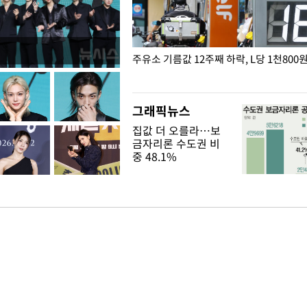
 즐비한 근조화환, 왜?
주유소 기름값 12주째 하락, L당 1천800
그래픽뉴스
집값 더 오를라…보
금자리론 수도권 비
중 48.1%