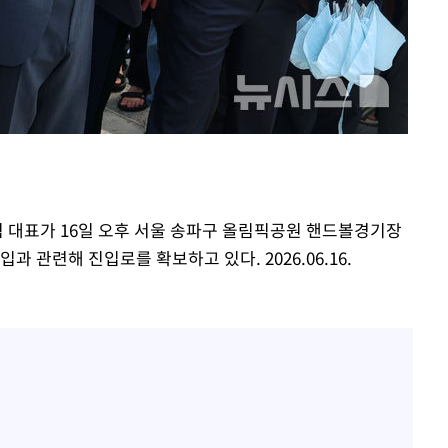
'마약 자숙' 유아인, 남사
1
볼뽀뽀 근황
손떨림 건강이상설 한승연
2
치료 중"
기름값 뛰자 친환경차 인
3
차 트렌드[세쓸통]
[단독]대통령기록관, '尹 
4
개…계엄 선포문은 빠져
힘 대표가 16일 오후 서울 송파구 올림픽공원 핸드볼경기장
“美 이란전 무기 소진…
5
 관련해 진입로를 확보하고 있다. 2026.06.16.
미군 취약해질 수 있어”
[속보]美중부 사령관, 이
6
중화된 전선 상황 논의
과거 성 접대 7경기서 한국
7
징계 가능성은