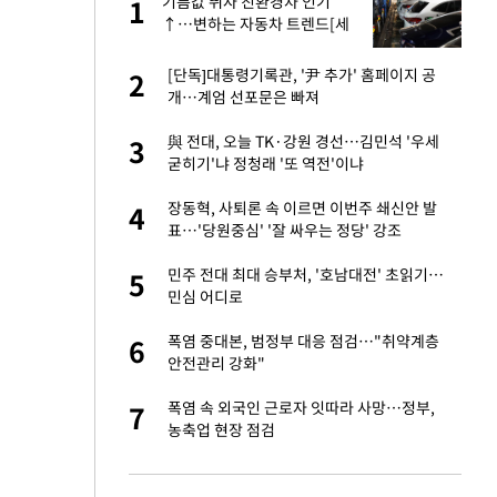
친과
기름값 뛰자 친환경차 인기
1
1
↑…변하는 자동차 트렌드[세
쓸통]
…"목디스크 심해
[단독]대통령기록관, '尹 추가' 홈페이지 공
2
2
개…계엄 선포문은 빠져
기↑…변하는 자동
與 전대, 오늘 TK·강원 경선…김민석 '우세
3
3
굳히기'냐 정청래 '또 역전'이냐
추가' 홈페이지 공
장동혁, 사퇴론 속 이르면 이번주 쇄신안 발
4
4
표…'당원중심' '잘 싸우는 정당' 강조
북한과 분쟁시 주한
민주 전대 최대 승부처, '호남대전' 초읽기…
5
5
민심 어디로
스라엘 긴급방문 다
폭염 중대본, 범정부 대응 점검…"취약계층
6
6
안전관리 강화"
 축구 무패…FIFA
폭염 속 외국인 근로자 잇따라 사망…정부,
7
7
농축업 현장 점검