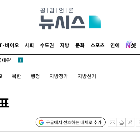
어”
동'
리(종합)
IT·바이오
사회
수도권
지방
문화
스포츠
연예
개
급대우'
시설 '온도
교
북한
행정
지방정가
지방선거
 사건
 " 밝혀
폭발로 부
대표
황 논의
정보, 언론
구글에서 선호하는 매체로 추가
어”
동'