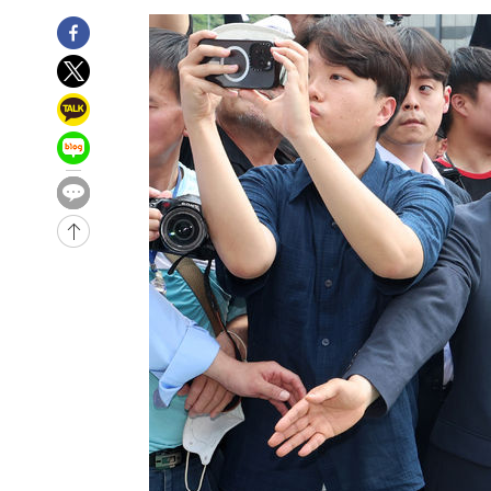
-29379초 전 >
손흥민, 68분 뛰고 2경기 침묵…LAFC, 톨루카에 1-0 승
-28651초 전 >
'2경기 연속 침묵' 손흥민, 톨루카전 68분만 뛰고 슈팅 0
-27403초 전 >
이강인, 오늘 서울서 AT마드리드 입단식…'전례 없는 특
-14285초 전 >
'여긴 20도, 저긴 50도'…열화상 카메라로 본 폭염 저감
차'
-13756초 전 >
콜롬비아 신임 우파 대통령 취임 하루만에 차량폭탄 폭발
-7350초 전 >
튀르키예 외무장관, "메카 3국 방위협정은 이란이 목표 아냐
-4558초 전 >
이군이 불법 군시설 건설한 레바논 남부에서 레바논군 3명 
상
-1676초 전 >
[속보]美중부 사령관, 이스라엘 긴급방문 다중화된 전선 상
4분 전 >
美 국방부, 켄달 전 공군장관 보안허가 취소…“에어포스원 기밀
누출”
4분 전 >
‘축구의 신’ 아르헨티나 축구 선수 메시의 부친 지병 별세
5분 전 >
“美 이란전 무기 소진…북한과 분쟁시 주한 미군 취약해질 수 있