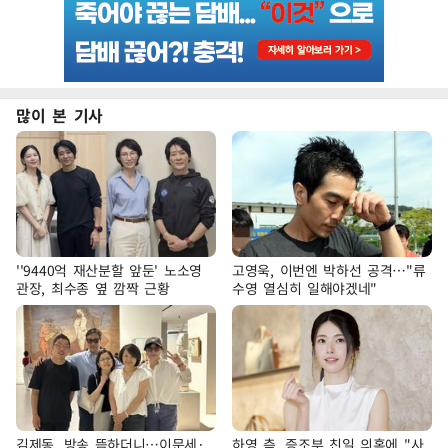
많이 본 기사
''9440억 재산분할 앞둔' 노소영
고영욱, 이번엔 박하선 공격…"류
관장, 최수종 옆 깜짝 근황
수영 열심히 일해야겠네"
김제동, 방송 뜸하더니…이문세·
하영 측, 증조부 친일 의혹에 "사