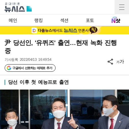
메인
랭킹
섹션
포토
尹 당선인, '유퀴즈' 출연…현재 녹화 진행
중
기사등록
2022/04/13 16:49:54
가
가
구글에서 선호하는 매체로 추가
당선 이후 첫 예능프로 출연