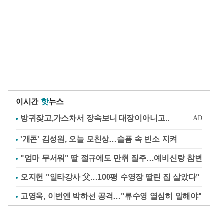
이시간
핫
뉴스
'개콘' 김성원, 오늘 모친상…슬픔 속 빈소 지켜
"엄마 무서워" 딸 절규에도 만취 질주…예비신랑 참변
오지헌 "일타강사 父…100평 수영장 딸린 집 살았다"
고영욱, 이번엔 박하선 공격…"류수영 열심히 일해야"