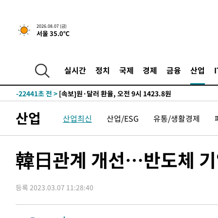
-29248초 전 >
[속보]종합특검, '관저이전 봐주기 감사' 유병호 구속기소
-25848초 전 >
민주 콩고 에볼라환자 4천명 돌파, 4053명 발생 1850명
2026.08.07 (금)
서울 35.0℃
-25098초 전 >
[속보]'300억원대 사기 혐의' 차가원 대표 구속 송치
-24292초 전 >
"미 전국적 살모네라 식중독 원인은 멕시코산 할라피뇨"--
-22805초 전 >
[속보]경찰·노동부, HL만도 평택사업장 끼임 사망 관련
실시간
정치
국제
경제
금융
산업
-22686초 전 >
[속보]합수본, '투표율 허위 입력' 중앙·서울·경기도 선관
압수수색
-22441초 전 >
[속보]원·달러 환율, 오전 9시 1423.8원
-22237초 전 >
[속보]삼성전자·SK하이닉스 동반 강보합…1%대 상승 
산업
산업최신
산업/ESG
유통/생활경제
-22223초 전 >
[속보]코스닥, 5.95포인트(0.74%) 상승한 807.62개장
-22191초 전 >
[속보]코스피, 6300선 재탈환…1.09% 오른 6365.07 
-19356초 전 >
시리아 다마스쿠스 교외에서 미니버스 폭발.. 14명 부상, 
韓日관계 개선…반도체 기
태
-18654초 전 >
입추에도 극한더위…서울 낮 39도 '폭염중대경보'
-13618초 전 >
이란, 호르무즈서 "적국 목표물들"과 대치로 남부 케슘섬
례 큰 폭발음
등록 2023.03.07 11:28:40
-12333초 전 >
[속보]美, 폴리실리콘 수입 규제…파생제품 15% 관세, 1
발효
-10484초 전 >
[속보]트럼프, 美 원정출산 금지 행정명령 서명
-8184초 전 >
[속보] 뉴욕증시, 일제 하락 마감…나스닥 0.06%↓