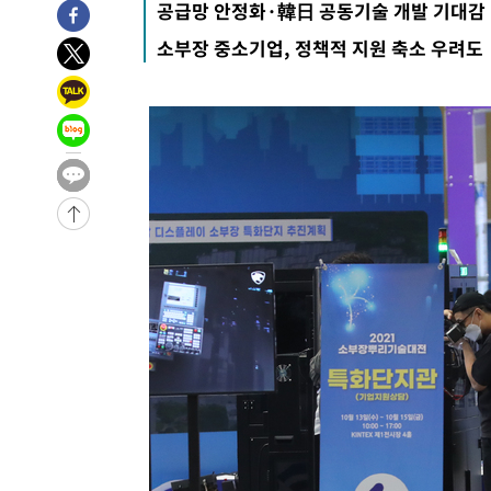
공급망 안정화·韓日 공동기술 개발 기대감
-32242초 전 >
[속보] 7월 중국 수출 23.9%↑ 수입 27.5%↑…무역총
소부장 중소기업, 정책적 지원 축소 우려도
25.3%↑
-29402초 전 >
[속보]'채상병 순직 책임' 임성근, 항소심도 징역 3년
-29268초 전 >
[속보]종합특검, '관저이전 봐주기 감사' 유병호 구속기소
-25868초 전 >
민주 콩고 에볼라환자 4천명 돌파, 4053명 발생 1850명
-25118초 전 >
[속보]'300억원대 사기 혐의' 차가원 대표 구속 송치
-24312초 전 >
"미 전국적 살모네라 식중독 원인은 멕시코산 할라피뇨"--
-22825초 전 >
[속보]경찰·노동부, HL만도 평택사업장 끼임 사망 관련
-22706초 전 >
[속보]합수본, '투표율 허위 입력' 중앙·서울·경기도 선관
압수수색
-22461초 전 >
[속보]원·달러 환율, 오전 9시 1423.8원
-22257초 전 >
[속보]삼성전자·SK하이닉스 동반 강보합…1%대 상승 
-22243초 전 >
[속보]코스닥, 5.95포인트(0.74%) 상승한 807.62개장
-22211초 전 >
[속보]코스피, 6300선 재탈환…1.09% 오른 6365.07 
-19376초 전 >
시리아 다마스쿠스 교외에서 미니버스 폭발.. 14명 부상, 
태
-18674초 전 >
입추에도 극한더위…서울 낮 39도 '폭염중대경보'
-13638초 전 >
이란, 호르무즈서 "적국 목표물들"과 대치로 남부 케슘섬
례 큰 폭발음
-12353초 전 >
[속보]美, 폴리실리콘 수입 규제…파생제품 15% 관세, 1