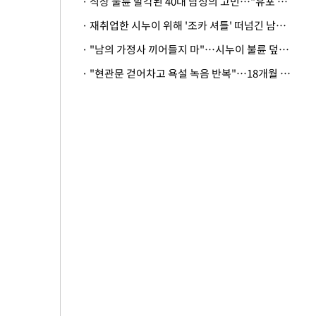
· 직장 불륜 발각된 40대 남성의 고민…"유포 동료 명예훼손·협박죄 고소 가능할까"
· 재취업한 시누이 위해 '조카 셔틀' 떠넘긴 남편…아내 "난 못한다"
· "남의 가정사 끼어들지 마"…시누이 불륜 덮으려는 남편에 억울한 아내
· "현관문 걷어차고 욕설 녹음 반복"…18개월 아기 키우는 집 뒤흔든 '앞집의 비극'