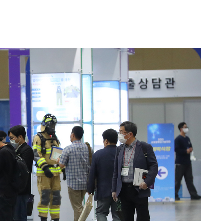
액
 사망
 CDC
 압수수색
위 등 9곳
출발
개장
3명은 중
에서 두차
20일 후