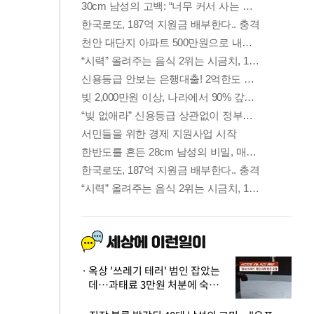
옥상 '쓰레기 테러' 범인 잡았는
데…과태료 3만원 처분에 숙박업
주 허탈