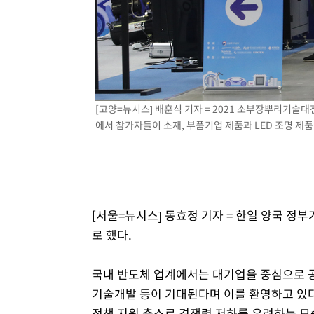
발효
-10504초 전 >
[속보]트럼프, 美 원정출산 금지 행정명령 서명
-8204초 전 >
[속보] 뉴욕증시, 일제 하락 마감…나스닥 0.06%↓
[고양=뉴시스] 배훈식 기자 = 2021 소부장뿌리기술
에서 참가자들이 소재, 부품기업 제품과 LED 조명 제품 등
[서울=뉴시스] 동효정 기자 = 한일 양국 정
로 했다.
국내 반도체 업계에서는 대기업을 중심으로 공
기술개발 등이 기대된다며 이를 환영하고 있다
정책 지원 축소로 경쟁력 저하를 우려하는 모