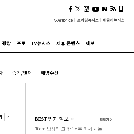
시, 스마트폰 액세서리에
NFC 더했다
K-Artprice
프라임뉴시스
위클리뉴시스
광장
포토
TV뉴시스
제휴 콘텐츠
제보
자
중기/벤처
해양수산