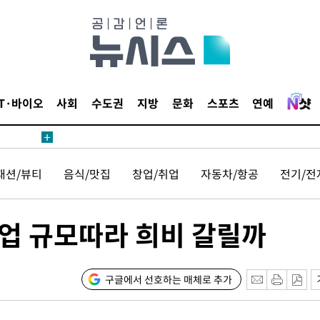
 사망
 CDC
 압수수색
IT·바이오
사회
수도권
지방
문화
스포츠
연예
위 등 9곳
출발
패션/뷰티
음식/맛집
창업/취업
자동차/항공
전기/전
개장
3명은 중
업 규모따라 희비 갈릴까
에서 두차
20일 후
구글에서 선호하는 매체로 추가