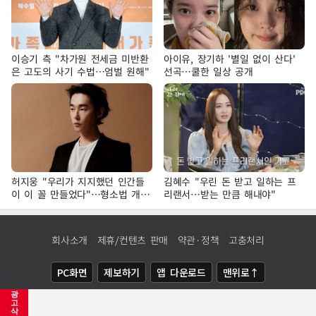
이승기 측 "차가원 전세금 미반환
아이유, 장기하 '별일 없이 산다'
은 고도의 사기 수법…엄벌 원해"
선곡…쿨한 일상 공개
허지웅 "우리가 지지했던 인간들
김혜수 "우린 돈 받고 일하는 프
이 이 꼴 만들었다"…형소법 개정
리랜서…받는 만큼 해내야"
에 격한 반응
회사소개
제휴/컨텐츠 판매
약관·정책
고충처리
PC화면
제보하기
앱 다운로드
맨위로↑
광
COPYRIGHTⓒ
NEWSIS
ALL RIGHTS RESERVED.
고
삭