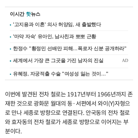
이시간
핫
뉴스
'고지용과 이혼' 의사 허양임, 새 출발했다
'마약 자숙' 유아인, 남사친과 뽀뽀 근황
한정수 "황정민 선배만 피해…폭로자 신분 공개하라"
유혜정, 자궁적출 수술 "여성성 잃는 것이…"
이번에 발견된 전차 철로는 1917년부터 1966년까지 존
재한 것으로 광화문 월대의 동·서편에서 와이(Y)자형으
로 만나 세종로 방향으로 연결된다. 안국동의 전차 철로
와 효자동의 전차 철로가 세종로 방향으로 이어지는 부
분이다.