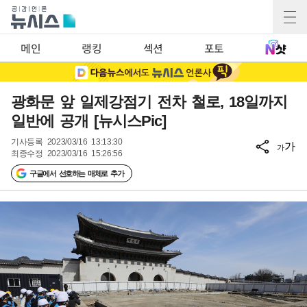
메인
랭킹
섹션
포토
광화문 앞 일제강점기 전차 철로, 18일까지
일반에 공개 [뉴시스Pic]
기사등록
2023/03/16 13:13:30
가
가
최종수정
2023/03/16 15:26:56
구글에서 선호하는 매체로 추가