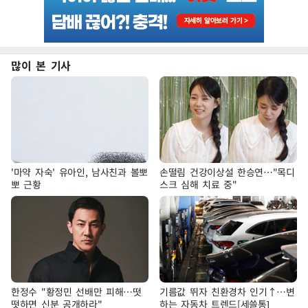
많이 본 기사
'마약 자숙' 유아인, 남사친과 볼뽀
손떨림 건강이상설 한승연…"목디
뽀 근황
스크 심해 치료 중"
한정수 "황정민 선배만 피해…떳
기름값 뛰자 친환경차 인기↑…변
떳하면 신분 공개하라"
하는 자동차 트렌드[세쓸통]