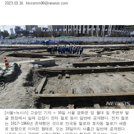
2023.03.16.
kkssmm99@newsis.com
[서울=뉴시스] 고승민 기자 = 16일 서울 광화문 앞 월대 및 주변부 발
굴 현장에서 일제 강점기 전차 철로 등이 일반에 공개됐다. 전차 철로
는 1917~1966년 존재했던 것으로 안국동 철로와 효자동 철로가 세종
로 방향으로 이어진 형태로, 오는 18일까지 사흘간 일반에 공개된다.