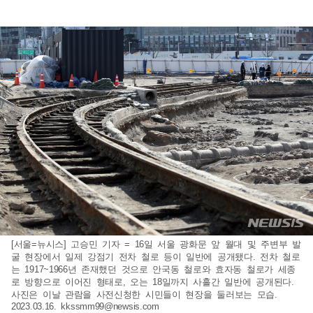
[서울=뉴시스] 고승민 기자 = 16일 서울 광화문 앞 월대 및 주변부 발
굴 현장에서 일제 강점기 전차 철로 등이 일반에 공개됐다. 전차 철로
는 1917~1966년 존재했던 것으로 안국동 철로와 효자동 철로가 세종
로 방향으로 이어진 형태로, 오는 18일까지 사흘간 일반에 공개된다.
사진은 이날 관람을 사전신청한 시민들이 현장을 둘러보는 모습.
2023.03.16.
kkssmm99@newsis.com