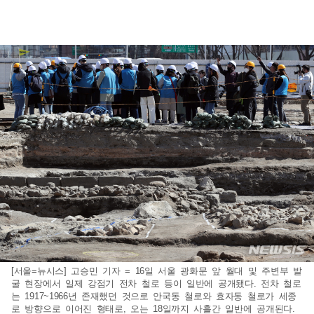
[서울=뉴시스] 고승민 기자 = 16일 서울 광화문 앞 월대 및 주변부 발
굴 현장에서 일제 강점기 전차 철로 등이 일반에 공개됐다. 전차 철로
는 1917~1966년 존재했던 것으로 안국동 철로와 효자동 철로가 세종
로 방향으로 이어진 형태로, 오는 18일까지 사흘간 일반에 공개된다.