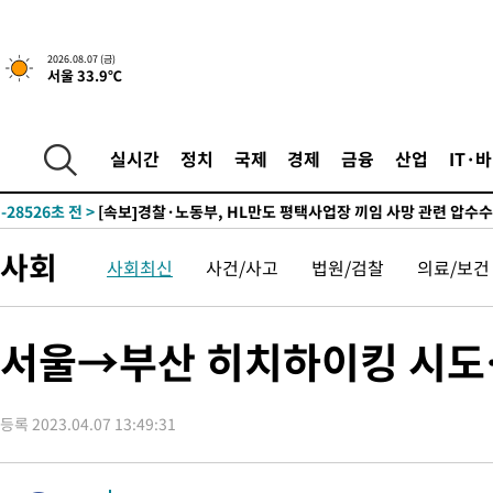
2026.08.07 (금)
서울 33.9℃
-13905초 전 >
[속보] 뉴욕증시, 일제 하락 마감…나스닥 0.06%↓
-31569초 전 >
민주 콩고 에볼라환자 4천명 돌파, 4053명 발생 1850명 사망
-30819초 전 >
[속보]'300억원대 사기 혐의' 차가원 대표 구속 송치
실시간
정치
국제
경제
금융
산업
IT·
-30013초 전 >
"미 전국적 살모네라 식중독 원인은 멕시코산 할라피뇨"-- CD
-28526초 전 >
[속보]경찰·노동부, HL만도 평택사업장 끼임 사망 관련 압수
-28407초 전 >
[속보]합수본, '투표율 허위 입력' 중앙·서울·경기도 선관위 등
사회
사회최신
사건/사고
법원/검찰
의료/보건
압수수색
-28162초 전 >
[속보]원·달러 환율, 오전 9시 1423.8원
-27958초 전 >
[속보]삼성전자·SK하이닉스 동반 강보합…1%대 상승 출발
-27944초 전 >
[속보]코스닥, 5.95포인트(0.74%) 상승한 807.62개장
서울→부산 히치하이킹 시도…
-27912초 전 >
[속보]코스피, 6300선 재탈환…1.09% 오른 6365.07 개장
-25077초 전 >
시리아 다마스쿠스 교외에서 미니버스 폭발.. 14명 부상, 3명은
태
등록 2023.04.07 13:49:31
-24375초 전 >
입추에도 극한더위…서울 낮 39도 '폭염중대경보'
-19339초 전 >
이란, 호르무즈서 "적국 목표물들"과 대치로 남부 케슘섬에서 
례 큰 폭발음
-18054초 전 >
[속보]美, 폴리실리콘 수입 규제…파생제품 15% 관세, 120일