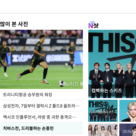
많이 본 사진
컴백하는 스키즈
입추 하루 앞둔 전남광
트리니티항공 승무원의 워킹
폭염
삼성전자, 7일부터 갤럭시 Z 폴드8 울트라·폴드8·플립8 출시
멕시코 인플루언서, 라방 중 괴한 총격으로 사망
치바스전, 드리블하는 손흥민