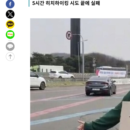
5시간 히치하이킹 시도 끝에 실패
발효
-16205초 전 >
[속보]트럼프, 美 원정출산 금지 행정명령 서명
-13905초 전 >
[속보] 뉴욕증시, 일제 하락 마감…나스닥 0.06%↓
-31569초 전 >
민주 콩고 에볼라환자 4천명 돌파, 4053명 발생 1850명 사망
-30819초 전 >
[속보]'300억원대 사기 혐의' 차가원 대표 구속 송치
-30013초 전 >
"미 전국적 살모네라 식중독 원인은 멕시코산 할라피뇨"-- CD
-28526초 전 >
[속보]경찰·노동부, HL만도 평택사업장 끼임 사망 관련 압수
-28407초 전 >
[속보]합수본, '투표율 허위 입력' 중앙·서울·경기도 선관위 등
압수수색
-28162초 전 >
[속보]원·달러 환율, 오전 9시 1423.8원
-27958초 전 >
[속보]삼성전자·SK하이닉스 동반 강보합…1%대 상승 출발
-27944초 전 >
[속보]코스닥, 5.95포인트(0.74%) 상승한 807.62개장
-27912초 전 >
[속보]코스피, 6300선 재탈환…1.09% 오른 6365.07 개장
-25077초 전 >
시리아 다마스쿠스 교외에서 미니버스 폭발.. 14명 부상, 3명은
태
-24375초 전 >
입추에도 극한더위…서울 낮 39도 '폭염중대경보'
-19339초 전 >
이란, 호르무즈서 "적국 목표물들"과 대치로 남부 케슘섬에서 
례 큰 폭발음
-18054초 전 >
[속보]美, 폴리실리콘 수입 규제…파생제품 15% 관세, 120일
발효
-16205초 전 >
[속보]트럼프, 美 원정출산 금지 행정명령 서명