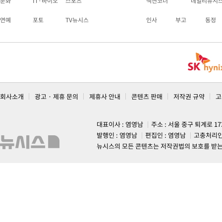
문화
IT·바이오
스포츠
섹션코너
데일리뉴시
연예
포토
TV뉴시스
인사
부고
동정
회사소개
광고 · 제휴 문의
제휴사 안내
콘텐츠 판매
저작권 규약
고
대표이사 : 염영남
주소 : 서울 중구 퇴계로 1
발행인 : 염영남
편집인 : 염영남
고충처리인
뉴시스의 모든 콘텐츠는 저작권법의 보호를 받는 바, 무