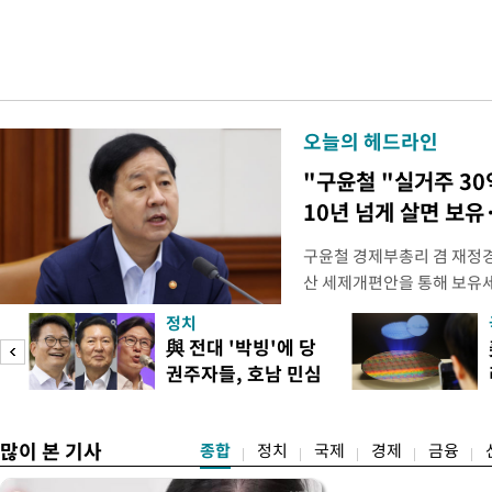
오늘의 헤드라인
"구윤철 "실거주 30
10년 넘게 살면 보유
구윤철 경제부총리 겸 재정경
산 세제개편안을 통해 보유
지적에 대해 "사는(실거주) 
정치
어들고 나중에 팔 때 양도세
與 전대 '박빙'에 당
총리는 이날 오전 MBC 라
권주자들, 호남 민심
터뷰에서 "이게(30억원 이하 
공략
많이 본 기사
종합
정치
국제
경제
금융