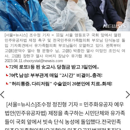
[서울=뉴시스] 조수정 기자 = 11일 서울 영등포구 국회 앞에서 열린
민주유공자법 제정 촉구 및 전국민주유가족협의회 부모님 단식농성 돌
입 기자회견에서 유가족협의회 부모님들이 오열하고 있다. 왼쪽부터
고(故)문덕수 열사 형 문형수 님, 고(故) 박종만 열사 미망인 조인식 여
사, 고(故) 장현구 열사 아버지 장남수 유가협 회장.
2023.04.11.chocrystal@newsis.com
[서울=뉴시스]조수정 정진형 기자 = 민주화유공자 예우
법안(민주유공자법) 제정을 촉구하는 시민단체와 유가족
들이 국회 앞에서 빗속 단식 농성에 돌입했다.전국민족