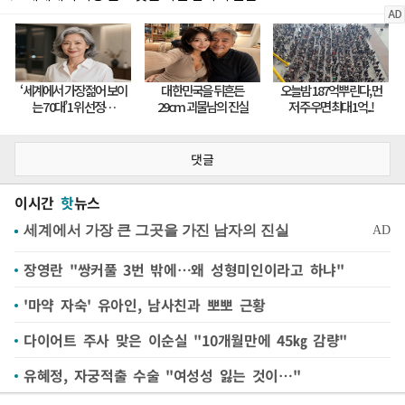
댓글
이시간
핫
뉴스
장영란 "쌍커풀 3번 밖에…왜 성형미인이라고 하냐"
'마약 자숙' 유아인, 남사친과 뽀뽀 근황
다이어트 주사 맞은 이순실 "10개월만에 45㎏ 감량"
유혜정, 자궁적출 수술 "여성성 잃는 것이…"