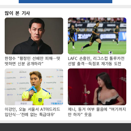
많이 본 기사
한정수 "황정민 선배만 피해…떳
LAFC 손흥민, 리그스컵 톨루카전
떳하면 신분 공개하라"
선발 출격…득점포 재가동 도전
이강인, 오늘 서울서 AT마드리드
제니, 동거 여부 물음에 "여기까지
입단식…'전례 없는 특급대우'
만 하자" 웃음