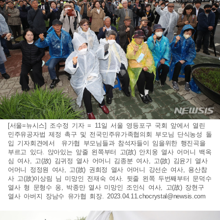
[서울=뉴시스] 조수정 기자 = 11일 서울 영등포구 국회 앞에서 열린
민주유공자법 제정 촉구 및 전국민주유가족협의회 부모님 단식농성 돌
입 기자회견에서 유가협 부모님들과 참석자들이 임을위한 행진곡을
부르고 있다. 앉아있는 앞줄 왼쪽부터 고(故) 안치웅 열사 어머니 백옥
심 여사, 고(故) 김귀정 열사 어머니 김종분 여사, 고(故) 김윤기 열사
어머니 정정원 여사, 고(故) 권희정 열사 어머니 강선순 여사, 용산참
사 고(故)이상림 님 미망인 전재숙 여사. 뒷줄 왼쪽 두번째부터 문덕수
열사 형 문형수 옹, 박종만 열사 미망인 조인식 여사, 고(故) 장현구
열사 아버지 장남수 유가협 회장.
2023.04.11.chocrystal@newsis.com