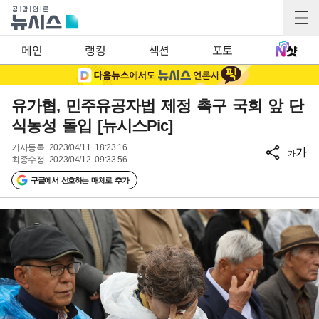
메인
랭킹
섹션
포토
유가협, 민주유공자법 제정 촉구 국회 앞 단
식농성 돌입 [뉴시스Pic]
기사등록
2023/04/11 18:23:16
가
가
최종수정
2023/04/12 09:33:56
구글에서 선호하는 매체로 추가